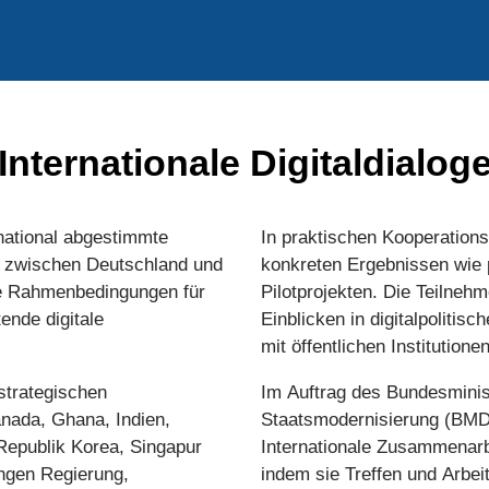
Internationale Digitaldialog
rnational abgestimmte
In praktischen Kooperations
t zwischen Deutschland und
konkreten Ergebnissen wie
he Rahmenbedingungen für
Pilotprojekten. Die Teilneh
ende digitale
Einblicken in digitalpoliti
mit öffentlichen Institutionen
 strategischen
Im Auftrag des Bundesminist
anada, Ghana, Indien,
Staatsmodernisierung (BMDS
 Republik Korea, Singapur
Internationale Zusammenarb
ingen Regierung,
indem sie Treffen und Arbei