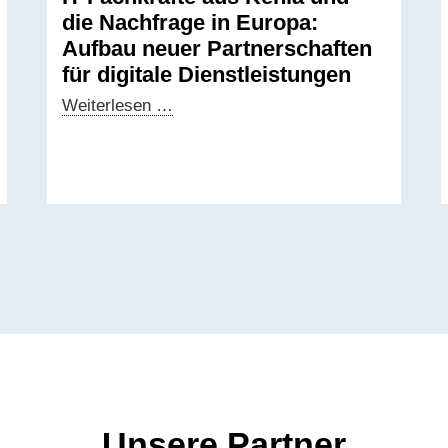
die Nachfrage in Europa:
Aufbau neuer Partnerschaften
für digitale Dienstleistungen
IT-
Weiterlesen …
Fachkräfte
aus
Kenia
und
die
Nachfrage
in
Europa:
Aufbau
neuer
Partnerschaften
für
digitale
Unsere Partner