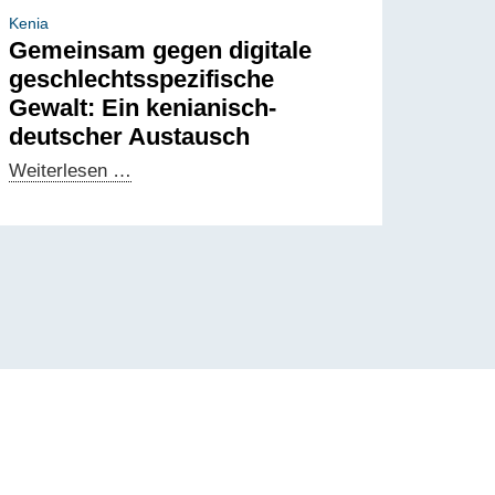
Kenia
Gemeinsam gegen digitale
geschlechtsspezifische
Gewalt: Ein kenianisch-
deutscher Austausch
Gemeinsam
Weiterlesen …
gegen
digitale
geschlechtsspezifische
Gewalt:
Ein
kenianisch-
deutscher
Austausch