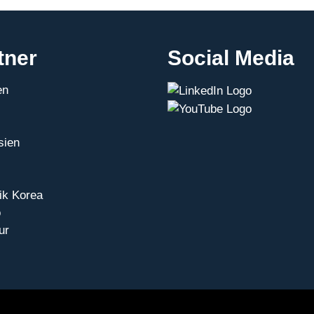
tner
Social Media
en
sien
ik Korea
o
ur