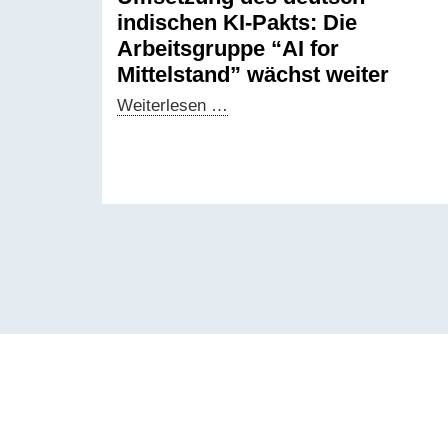
indischen KI-Pakts: Die
Arbeitsgruppe “AI for
Mittelstand” wächst weiter
Umsetzung
Weiterlesen …
des
deutsch-
indischen
KI-
Pakts:
Die
Arbeitsgruppe
“AI
for
Mittelstand”
wächst
weiter