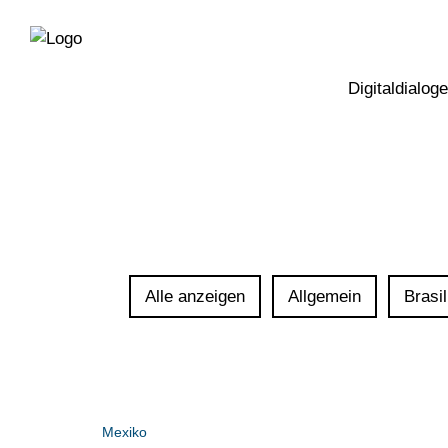
Direkt
Direkt
zur
zum
Hauptnavigation
Inhalt
Digitaldialoge
Alle anzeigen
Allgemein
Brasil
Mexiko