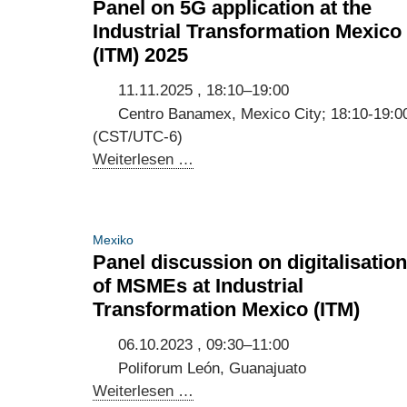
Panel on 5G application at the
Industrial Transformation Mexico
(ITM) 2025
11.11.2025 , 18:10–19:00
Centro Banamex, Mexico City; 18:10-19:0
(CST/UTC-6)
Panel
Weiterlesen …
on
5G
application
Mexiko
at
Panel discussion on digitalisation
the
of MSMEs at Industrial
Industrial
Transformation Mexico (ITM)
Transformation
Mexico
06.10.2023 , 09:30–11:00
(ITM)
Poliforum León, Guanajuato
2025
Panel
Weiterlesen …