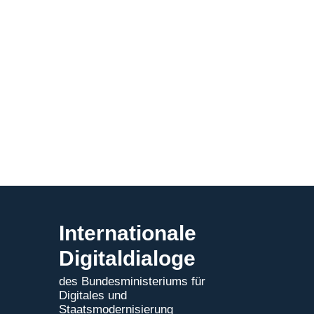
[Event
in
Mexiko]
Internationale
Digitaldialoge
des Bundesministeriums für
Digitales und
Staatsmodernisierung