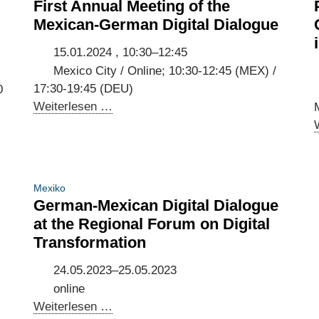
First Annual Meeting of the
Mexican-German Digital Dialogue
15.01.2024 , 10:30–12:45
Mexico City / Online; 10:30-12:45 (MEX) /
17:30-19:45 (DEU)
0
First
Weiterlesen …
Annual
Meeting
of
the
Mexiko
Mexican-
German-Mexican Digital Dialogue
German
at the Regional Forum on Digital
Digital
Transformation
Dialogue
24.05.2023–25.05.2023
online
German-
Weiterlesen …