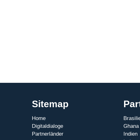
discussion
on
digitalisation
of
MSMEs
at
Industrial
Transformation
Mexico
(ITM)
Sitemap
Par
Home
Brasili
Digitaldialoge
Ghana
Partnerländer
Indien