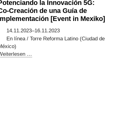
Potenciando la Innovación 5G:
Co-Creación de una Guía de
implementación [Event in Mexiko]
14.11.2023–16.11.2023
En línea / Torre Reforma Latino (Ciudad de
México)
Potenciando
Weiterlesen …
la
Innovación
5G:
Co-
Creación
de
una
Guía
de
implementación