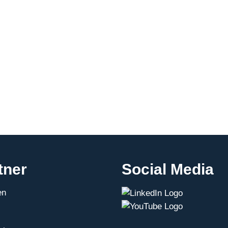
Mexican
Digital
Dialogue
at
the
Regional
Forum
on
Digital
Transformation
tner
Social Media
en