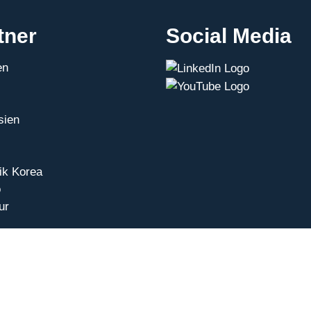
tner
Social Media
en
sien
ik Korea
o
ur