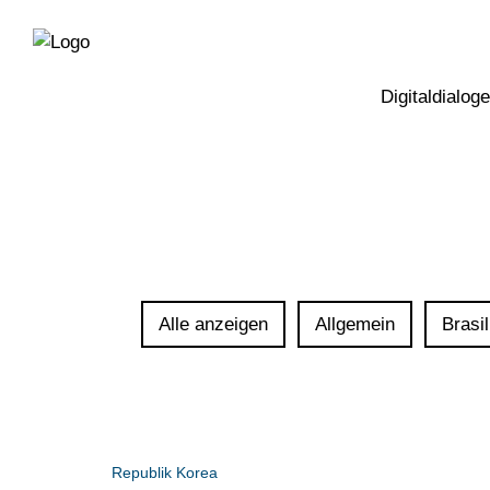
Direkt
Direkt
zur
zum
Hauptnavigation
Inhalt
Digitaldialoge
Alle anzeigen
Allgemein
Brasil
Republik Korea