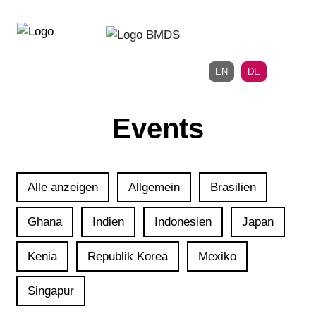
Direkt
Direkt
zur
zum
Hauptnavigation
Inhalt
EN
DE
Events
Alle anzeigen
Allgemein
Brasilien
Ghana
Indien
Indonesien
Japan
Kenia
Republik Korea
Mexiko
Singapur