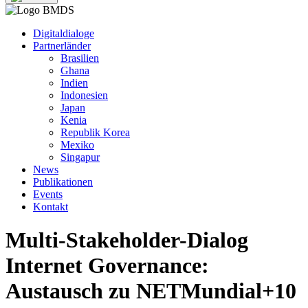
Digitaldialoge
Partnerländer
Brasilien
Ghana
Indien
Indonesien
Japan
Kenia
Republik Korea
Mexiko
Singapur
News
Publikationen
Events
Kontakt
Multi-Stakeholder-Dialog
Internet Governance:
Austausch zu NETMundial+10