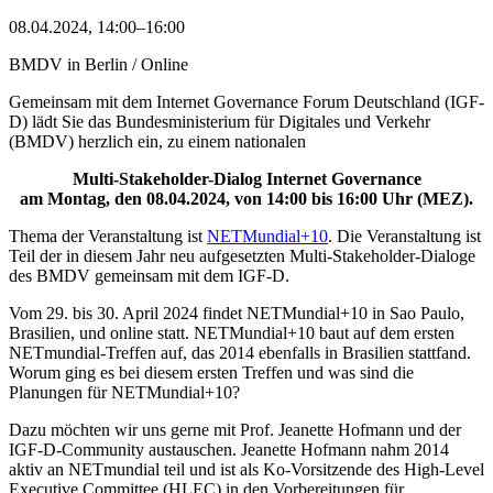
08.04.2024, 14:00–16:00
BMDV in Berlin / Online
Gemeinsam mit dem Internet Governance Forum Deutschland (IGF-
D) lädt Sie das Bundesministerium für Digitales und Verkehr
(BMDV) herzlich ein, zu einem nationalen
Multi-Stakeholder-Dialog Internet Governance
am Montag, den 08.04.2024, von 14:00 bis 16:00 Uhr (MEZ).
Thema der Veranstaltung ist
NETMundial+10
. Die Veranstaltung ist
Teil der in diesem Jahr neu aufgesetzten Multi-Stakeholder-Dialoge
des BMDV gemeinsam mit dem IGF-D.
Vom 29. bis 30. April 2024 findet NETMundial+10 in Sao Paulo,
Brasilien, und online statt. NETMundial+10 baut auf dem ersten
NETmundial-Treffen auf, das 2014 ebenfalls in Brasilien stattfand.
Worum ging es bei diesem ersten Treffen und was sind die
Planungen für NETMundial+10?
Dazu möchten wir uns gerne mit Prof. Jeanette Hofmann und der
IGF-D-Community austauschen. Jeanette Hofmann nahm 2014
aktiv an NETmundial teil und ist als Ko-Vorsitzende des High-Level
Executive Committee (HLEC) in den Vorbereitungen für