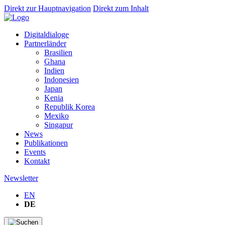
Direkt zur Hauptnavigation
Direkt zum Inhalt
Digitaldialoge
Partnerländer
Brasilien
Ghana
Indien
Indonesien
Japan
Kenia
Republik Korea
Mexiko
Singapur
News
Publikationen
Events
Kontakt
Newsletter
EN
DE