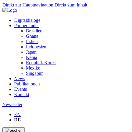
Direkt zur Hauptnavigation
Direkt zum Inhalt
Digitaldialoge
Partnerländer
Brasilien
Ghana
Indien
Indonesien
Japan
Kenia
Republik Korea
Mexiko
Singapur
News
Publikationen
Events
Kontakt
Newsletter
EN
DE