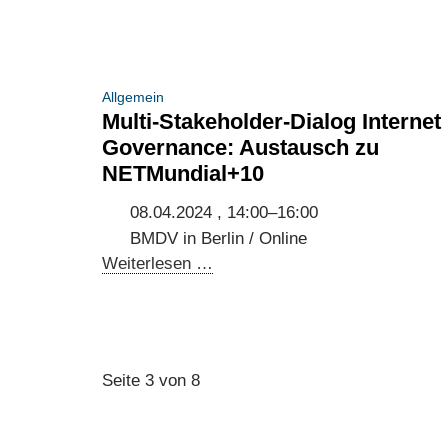
on
AI
regulation
and
Allgemein
the
Multi-Stakeholder-Dialog Internet
environment:
Governance: Austausch zu
Pathways
NETMundial+10
to
a
08.04.2024 , 14:00–16:00
sustainable
BMDV in Berlin / Online
planet
Multi-
Weiterlesen …
Stakeholder-
Dialog
Internet
Governance:
Seite 3 von 8
Austausch
zu
NETMundial+10