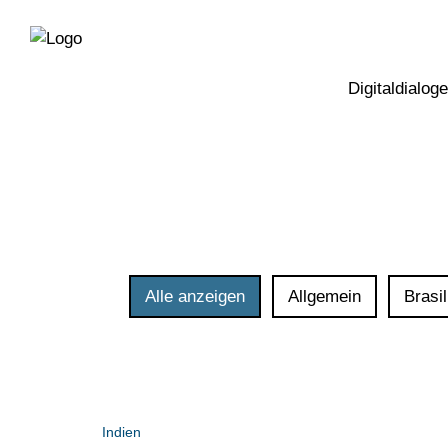
Direkt
Direkt
zur
zum
Hauptnavigation
Inhalt
Digitaldialoge
Alle anzeigen
Allgemein
Brasil
Indien