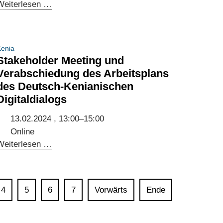
Side
Weiterlesen …
event
during
Web
enia
Summit
Stakeholder Meeting und
Rio:
Verabschiedung des Arbeitsplans
Scaling
des Deutsch-Kenianischen
AI-
Digitaldialogs
based
business
13.02.2024 , 13:00–15:00
models
Online
in
Stakeholder
Weiterlesen …
Brazil
Meeting
[Event
und
in
Verabschiedung
4
5
6
7
Vorwärts
Ende
English]
des
Arbeitsplans
des