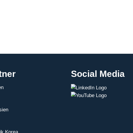
tner
Social Media
en
sien
ik Korea