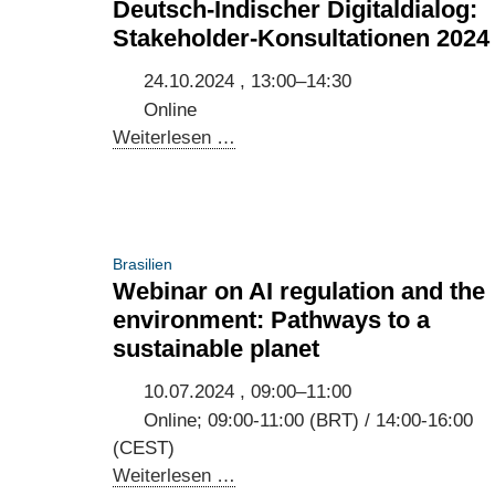
Deutsch-Indischer Digitaldialog:
Stakeholder-Konsultationen 2024
24.10.2024 , 13:00–14:30
Online
Deutsch-
Weiterlesen …
Indischer
Digitaldialog:
Stakeholder-
Konsultationen
Brasilien
2024
Webinar on AI regulation and the
environment: Pathways to a
sustainable planet
10.07.2024 , 09:00–11:00
Online; 09:00-11:00 (BRT) / 14:00-16:00
(CEST)
Webinar
Weiterlesen …