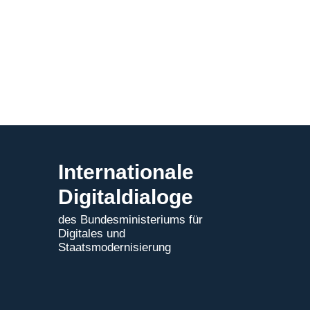
Deutsch-
Kenianischen
Digitaldialogs
Internationale
Digitaldialoge
des Bundesministeriums für
Digitales und
Staatsmodernisierung