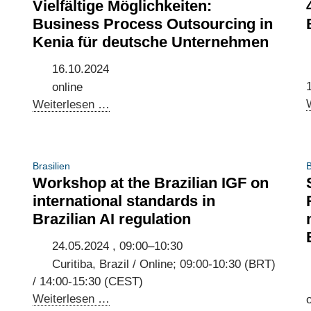
Vielfältige Möglichkeiten:
Business Process Outsourcing in
Kenia für deutsche Unternehmen
16.10.2024
online
Vielfältige
Weiterlesen …
Möglichkeiten:
Business
Process
Brasilien
B
Outsourcing
Workshop at the Brazilian IGF on
in
international standards in
Kenia
Brazilian AI regulation
für
deutsche
24.05.2024 , 09:00–10:30
Unternehmen
Curitiba, Brazil / Online; 09:00-10:30 (BRT)
/ 14:00-15:30 (CEST)
Workshop
Weiterlesen …
o