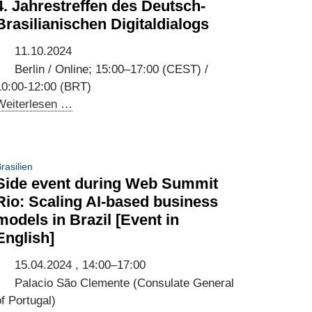
4. Jahrestreffen des Deutsch-
Brasilianischen Digitaldialogs
11.10.2024
Berlin / Online; 15:00–17:00 (CEST) /
10:00-12:00 (BRT)
4.
Weiterlesen …
Jahrestreffen
des
Deutsch-
rasilien
Brasilianischen
Side event during Web Summit
Digitaldialogs
Rio: Scaling AI-based business
models in Brazil [Event in
English]
15.04.2024 , 14:00–17:00
Palacio São Clemente (Consulate General
f Portugal)