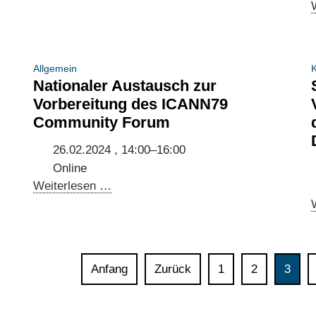
at
the
Brazilian
IGF
Allgemein
K
on
Nationaler Austausch zur
international
Vorbereitung des ICANN79
standards
Community Forum
in
Brazilian
26.02.2024 , 14:00–16:00
AI
Online
regulation
Nationaler
Weiterlesen …
Austausch
zur
Vorbereitung
des
Anfang
Zurück
1
2
3
ICANN79
Community
Forum