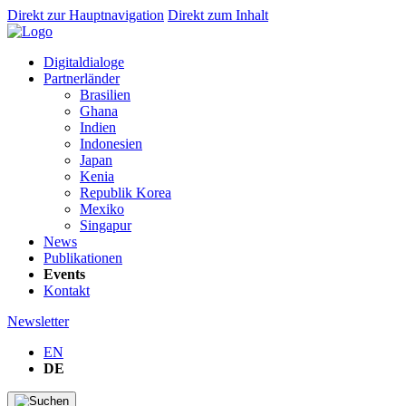
Direkt zur Hauptnavigation
Direkt zum Inhalt
Digitaldialoge
Partnerländer
Brasilien
Ghana
Indien
Indonesien
Japan
Kenia
Republik Korea
Mexiko
Singapur
News
Publikationen
Events
Kontakt
Newsletter
EN
DE