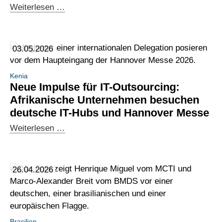
Deutsch-
Weiterlesen …
brasilianischen
Indonesischer
Delegation
Digitaldialog:
in
Start
Deutschland
03.05.2026
der
Arbeitsgruppen
Kenia
zu
Neue Impulse für IT-Outsourcing:
KI-
Afrikanische Unternehmen besuchen
Governance
deutsche IT-Hubs und Hannover Messe
und
Neue
Weiterlesen …
Datenschutz
Impulse
für
IT-
26.04.2026
Outsourcing:
Afrikanische
Unternehmen
besuchen
Brasilien