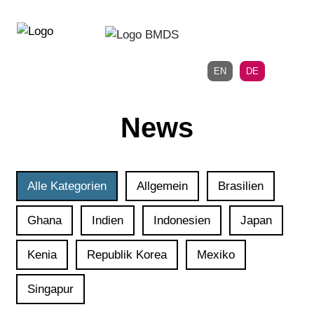
Direkt
Direkt
zur
zum
Hauptnavigation
Inhalt
EN
DE
News
Alle Kategorien
Allgemein
Brasilien
Ghana
Indien
Indonesien
Japan
Kenia
Republik Korea
Mexiko
Singapur