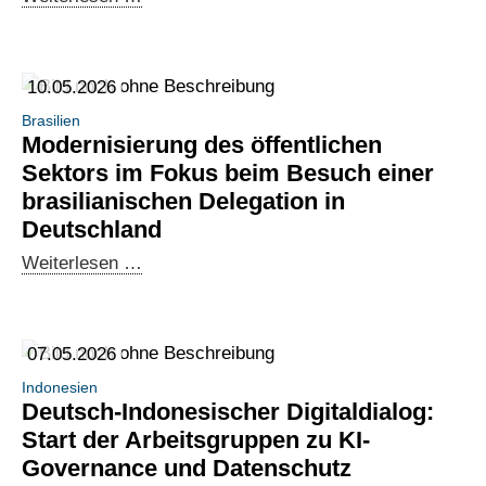
Source-
Kooperation:
Vom
10.05.2026
politischen
Brasilien
Dialog
Modernisierung des öffentlichen
zu
Sektors im Fokus beim Besuch einer
konkreten
brasilianischen Delegation in
Kollaborationsmöglichkeiten
Deutschland
in
Modernisierung
Weiterlesen …
Nairobi
des
öffentlichen
Sektors
07.05.2026
im
Indonesien
Fokus
Deutsch-Indonesischer Digitaldialog:
beim
Start der Arbeitsgruppen zu KI-
Besuch
Governance und Datenschutz
einer