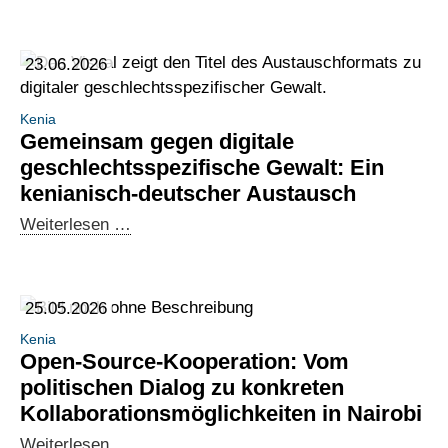
Fachkräfte
wächst
aus
weiter
Kenia
23.06.2026
und
die
Kenia
Nachfrage
Gemeinsam gegen digitale
in
geschlechtsspezifische Gewalt: Ein
Europa:
kenianisch-deutscher Austausch
Aufbau
Gemeinsam
Weiterlesen …
neuer
gegen
Partnerschaften
digitale
für
geschlechtsspezifische
digitale
25.05.2026
Gewalt:
Dienstleistungen
Kenia
Ein
Open-Source-Kooperation: Vom
kenianisch-
politischen Dialog zu konkreten
deutscher
Kollaborationsmöglichkeiten in Nairobi
Austausch
Open-
Weiterlesen …