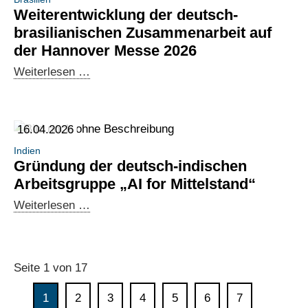
deutsche
Weiterentwicklung der deutsch-
IT-
brasilianischen Zusammenarbeit auf
Hubs
der Hannover Messe 2026
und
Weiterentwicklung
Weiterlesen …
Hannover
der
Messe
deutsch-
brasilianischen
16.04.2026
Zusammenarbeit
Indien
auf
Gründung der deutsch-indischen
der
Arbeitsgruppe „AI for Mittelstand“
Hannover
Gründung
Weiterlesen …
Messe
der
2026
deutsch-
indischen
Seite 1 von 17
Arbeitsgruppe
„AI
1
2
3
4
5
6
7
for