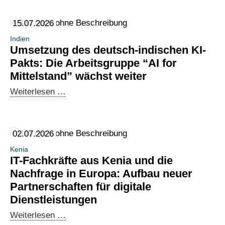
15.07.2026
Indien
Umsetzung des deutsch-indischen KI-
Pakts: Die Arbeitsgruppe “AI for
Mittelstand” wächst weiter
Umsetzung
Weiterlesen …
des
deutsch-
indischen
02.07.2026
KI-
Kenia
Pakts:
IT-Fachkräfte aus Kenia und die
Die
Nachfrage in Europa: Aufbau neuer
Arbeitsgruppe
Partnerschaften für digitale
“AI
Dienstleistungen
for
IT-
Weiterlesen …
Mittelstand”