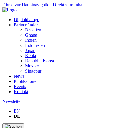
Direkt zur Hauptnavigation
Direkt zum Inhalt
Digitaldialoge
Partnerländer
Brasilien
Ghana
Indien
Indonesien
Japan
Kenia
Republik Korea
Mexiko
Singapur
News
Publikationen
Events
Kontakt
Newsletter
EN
DE