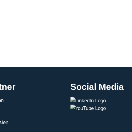
Digitaldialog
tner
Social Media
en
sien