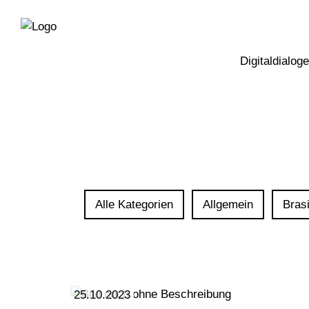
Direkt
Direkt
zur
zum
Hauptnavigation
Inhalt
Digitaldialoge
Alle Kategorien
Allgemein
Brasi
25.10.2023