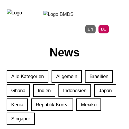
Direkt
Direkt
zur
zum
Hauptnavigation
Inhalt
EN
DE
News
Alle Kategorien
Allgemein
Brasilien
Ghana
Indien
Indonesien
Japan
Kenia
Republik Korea
Mexiko
Singapur