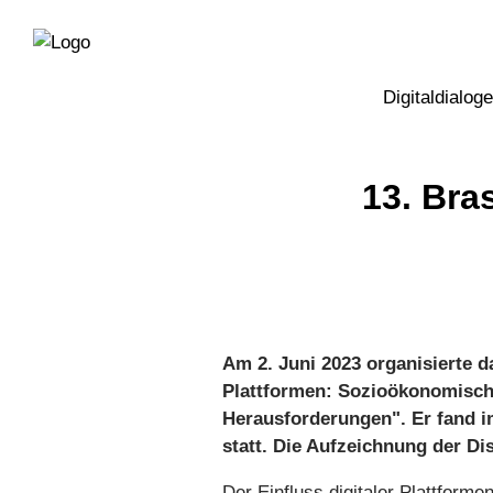
Direkt
Direkt
zur
zum
Hauptnavigation
Inhalt
Digitaldialoge
13. Bra
Am 2. Juni 2023 organisierte d
Plattformen: Sozioökonomische
Herausforderungen". Er fand i
statt. Die Aufzeichnung der Di
Der Einfluss digitaler Plattforme