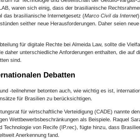
trum für Technologie und Gesellschaft der Getulio-Vargas-
AB, waren sich einig, dass der brasilianische Rechtsrahmen
 das brasilianische Internetgesetz (
Marco Civil da Internet
)
ntstünden seither neue Herausforderungen. Daher seien neu
teilung für digitale Rechte bei Almeida Law, sollte die Vielfa
e daher unterschiedliche Anforderungen enthalten, die auf d
ten sind.
ernationalen Debatten
nd -teilnehmer betonten auch, wie wichtig es ist, internatio
sätze für Brasilien zu berücksichtigen.
tungsrat für wirtschaftliche Verteidigung (CADE) nannte de
en Wettbewerbsbeschränkungen als Beispiele. Raquel Sarai
d Technologie von Recife (IP.rec), fügte hinzu, dass Brasili
eltweit Anerkennung fand.