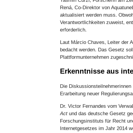
Yasmin Curzi, Forscherin am Zen
Rená, Co-Direktor von AquatuneL
aktualisiert werden muss. Obwohl
Verantwortlichkeiten zuweist, e
erforderlich.
Laut Márcio Chaves, Leiter der Ab
bedacht werden. Das Gesetz soll
Plattformunternehmen zugeschnit
Erkenntnisse aus int
Die Diskussionsteilnehmerinnen u
Erarbeitung neuer Regulierungsan
Dr. Victor Fernandes vom Verwal
Act
und das deutsche Gesetz geg
Forschungsinstituts für Recht un
Internetgesetzes im Jahr 2014 w