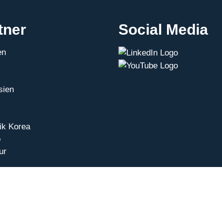
tner
Social Media
en
sien
ik Korea
o
ur