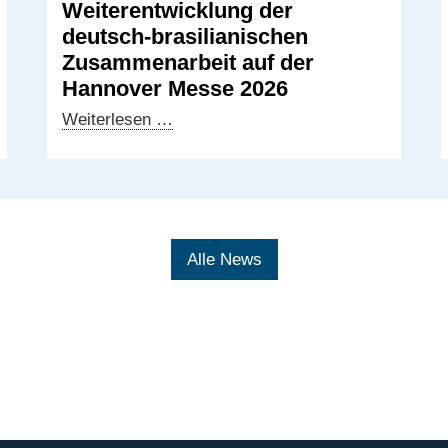
Weiterentwicklung der
deutsch-brasilianischen
Zusammenarbeit auf der
Hannover Messe 2026
Weiterentwicklung
Weiterlesen …
der
deutsch-
brasilianischen
Zusammenarbeit
auf
Alle News
der
Hannover
Messe
2026