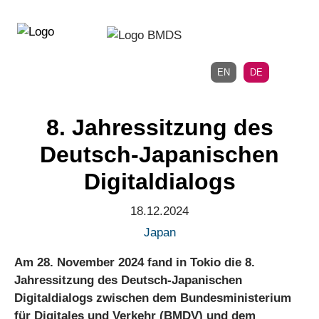
Direkt
Direkt
zur
zum
Hauptnavigation
Inhalt
EN
DE
8. Jahressitzung des
Deutsch-Japanischen
Digitaldialogs
18.12.2024
Japan
Am 28. November 2024 fand in Tokio die 8.
Jahressitzung des Deutsch-Japanischen
Digitaldialogs zwischen dem Bundesministerium
für Digitales und Verkehr (BMDV) und dem