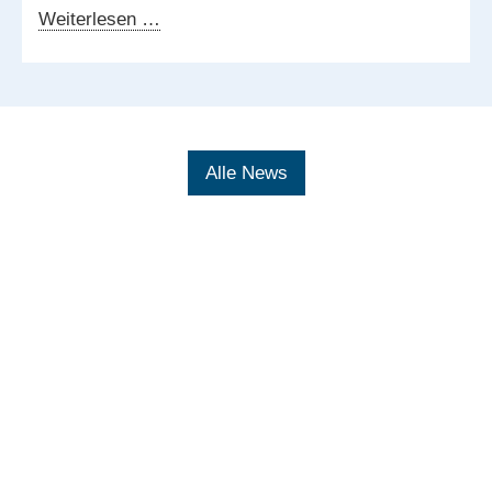
7.
Weiterlesen …
Deutsch-
Japanischer
Digitaldialog
Alle News