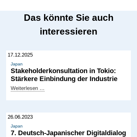
Das könnte Sie auch
interessieren
17.12.2025
Japan
Stakeholderkonsultation in Tokio:
Stärkere Einbindung der Industrie
Stakeholderkonsultation
Weiterlesen …
in
Tokio:
Stärkere
26.06.2023
Einbindung
der
Japan
7. Deutsch-Japanischer Digitaldialog
Industrie