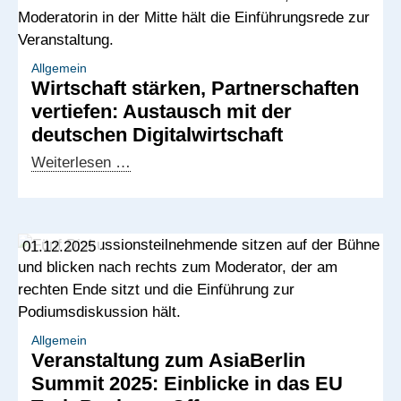
und
Offshoring-
Potenziale
in
Allgemein
Wirtschaft stärken, Partnerschaften
Afrika
vertiefen: Austausch mit der
und
deutschen Digitalwirtschaft
dem
Westbalkan
Wirtschaft
Weiterlesen …
stärken,
Partnerschaften
vertiefen:
01.12.2025
Austausch
mit
der
deutschen
Digitalwirtschaft
Allgemein
Veranstaltung zum AsiaBerlin
Summit 2025: Einblicke in das EU