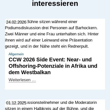
interessieren
24.02.2026
Allgemein
CCW 2026 Side Event: Near- und
Offshoring-Potenziale in Afrika und
dem Westbalkan
CCW
Weiterlesen …
2026
Side
Event:
01.12.2025
Near-