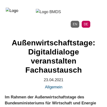
Direkt
Direkt
zur
zum
Hauptnavigation
Inhalt
EN
DE
Außenwirtschaftstage:
Digitaldialoge
veranstalten
Fachaustausch
23.04.2021
Allgemein
Im Rahmen der Außenwirtschaftstage des
Bundesministeriums für Wirtschaft und Energie