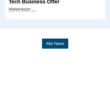
Tech Business Offer
Veranstaltung
Weiterlesen …
zum
AsiaBerlin
Summit
2025:
Einblicke
Alle News
in
das
EU
Tech
Business
Offer