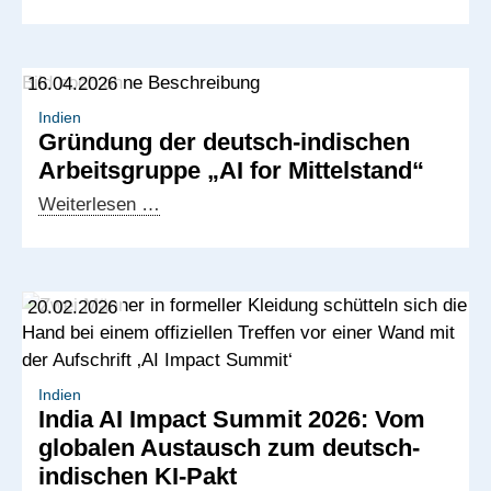
des
deutsch-
indischen
16.04.2026
KI-
Pakts:
Indien
Gründung der deutsch-indischen
Die
Arbeitsgruppe „AI for Mittelstand“
Arbeitsgruppe
“AI
Gründung
Weiterlesen …
for
der
Mittelstand”
deutsch-
wächst
indischen
20.02.2026
weiter
Arbeitsgruppe
„AI
for
Mittelstand“
Indien
India AI Impact Summit 2026: Vom
globalen Austausch zum deutsch-
indischen KI-Pakt