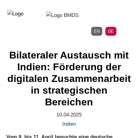
Direkt
Direkt
zur
zum
Hauptnavigation
Inhalt
EN
DE
Bilateraler Austausch mit
Indien: Förderung der
digitalen Zusammenarbeit
in strategischen
Bereichen
10.04.2025
Indien
Vom 9. bis 11. April besuchte eine deutsche