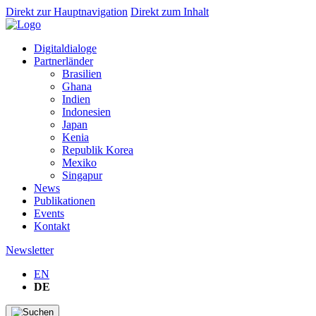
Direkt zur Hauptnavigation
Direkt zum Inhalt
Digitaldialoge
Partnerländer
Brasilien
Ghana
Indien
Indonesien
Japan
Kenia
Republik Korea
Mexiko
Singapur
News
Publikationen
Events
Kontakt
Newsletter
EN
DE