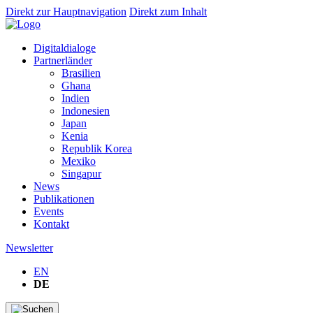
Direkt zur Hauptnavigation
Direkt zum Inhalt
Digitaldialoge
Partnerländer
Brasilien
Ghana
Indien
Indonesien
Japan
Kenia
Republik Korea
Mexiko
Singapur
News
Publikationen
Events
Kontakt
Newsletter
EN
DE