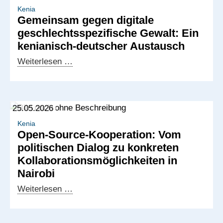
Nachfrage
Kenia
Gemeinsam gegen digitale
in
geschlechtsspezifische Gewalt: Ein
Europa:
kenianisch-deutscher Austausch
Aufbau
neuer
Gemeinsam
Weiterlesen …
Partnerschaften
gegen
für
digitale
digitale
geschlechtsspezifische
25.05.2026
Dienstleistungen
Gewalt:
Ein
Kenia
Open-Source-Kooperation: Vom
kenianisch-
politischen Dialog zu konkreten
deutscher
Kollaborationsmöglichkeiten in
Austausch
Nairobi
Open-
Weiterlesen …
Source-
Kooperation: