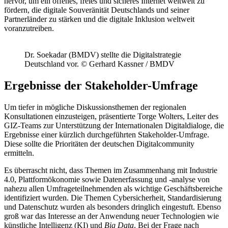
hervor, um ein offenes, freies und sicheres Internet weltweit zu
fördern, die digitale Souveränität Deutschlands und seiner
Partnerländer zu stärken und die digitale Inklusion weltweit
voranzutreiben.
Dr. Soekadar (BMDV) stellte die Digitalstrategie
Deutschland vor. © Gerhard Kassner / BMDV
Ergebnisse der Stakeholder-Umfrage
Um tiefer in mögliche Diskussionsthemen der regionalen
Konsultationen einzusteigen, präsentierte Torge Wolters, Leiter des
GIZ-Teams zur Unterstützung der Internationalen Digitaldialoge, die
Ergebnisse einer kürzlich durchgeführten Stakeholder-Umfrage.
Diese sollte die Prioritäten der deutschen Digitalcommunity
ermitteln.
Es überrascht nicht, dass Themen im Zusammenhang mit Industrie
4.0, Plattformökonomie sowie Datenerfassung und -analyse von
nahezu allen Umfrageteilnehmenden als wichtige Geschäftsbereiche
identifiziert wurden. Die Themen Cybersicherheit, Standardisierung
und Datenschutz wurden als besonders dringlich eingestuft. Ebenso
groß war das Interesse an der Anwendung neuer Technologien wie
künstliche Intelligenz (KI) und
Big Data
. Bei der Frage nach