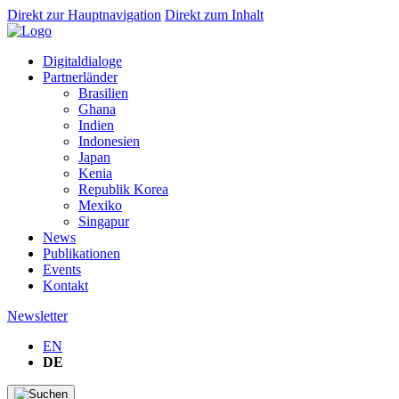
Direkt zur Hauptnavigation
Direkt zum Inhalt
Digitaldialoge
Partnerländer
Brasilien
Ghana
Indien
Indonesien
Japan
Kenia
Republik Korea
Mexiko
Singapur
News
Publikationen
Events
Kontakt
Newsletter
EN
DE