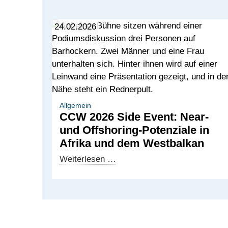
24.02.2026
Allgemein
CCW 2026 Side Event: Near-
und Offshoring-Potenziale in
Afrika und dem Westbalkan
CCW
Weiterlesen …
2026
Side
Event:
Near-
und