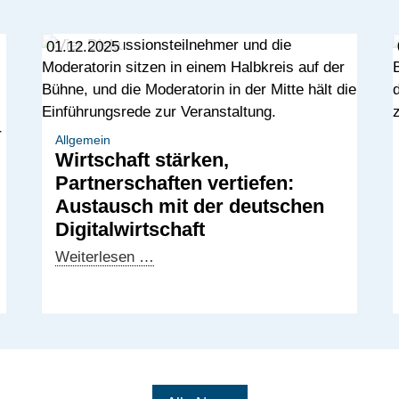
01.12.2025
Allgemein
Wirtschaft stärken,
Partnerschaften vertiefen:
Austausch mit der deutschen
Digitalwirtschaft
Wirtschaft
Weiterlesen …
stärken,
Partnerschaften
vertiefen:
Austausch
mit
der