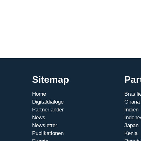
Offshoring-
Potenziale
in
Afrika
und
dem
Westbalkan
Sitemap
Par
Home
Brasili
Digitaldialoge
Ghana
Partnerländer
Indien
News
Indone
Newsletter
Japan
Publikationen
Kenia