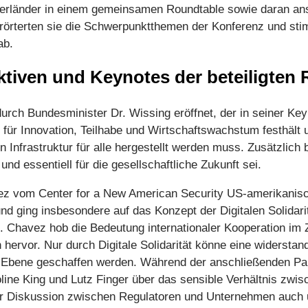
rtnerländer in einem gemeinsamen Roundtable sowie daran ans
rterten sie die Schwerpunktthemen der Konferenz und stim
ab.
tiven und Keynotes der beteiligten
urch Bundesminister Dr. Wissing eröffnet, der in seiner Key
r für Innovation, Teilhabe und Wirtschaftswachstum festhält 
 Infrastruktur für alle hergestellt werden muss. Zusätzlich b
nd essentiell für die gesellschaftliche Zukunft sei.
ez vom Center for a New American Security US-amerikanisc
f und ging insbesondere auf das Konzept der Digitalen Solidari
gt. Chavez hob die Bedeutung internationaler Kooperation 
n hervor. Nur durch Digitale Solidarität könne eine widersta
aler Ebene geschaffen werden. Während der anschließenden P
line King und Lutz Finger über das sensible Verhältnis zwi
n der Diskussion zwischen Regulatoren und Unternehmen auch 