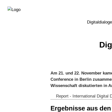
Direkt
Direkt
zur
zum
Hauptnavigation
Inhalt
Digitaldialoge
Dig
Am 21. und 22. November kamen
Conference in Berlin zusammen.
Wissenschaft diskutierten in A
Report - International Digita
Ergebnisse aus den 