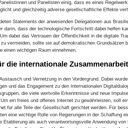
Panelistinnen und Panelisten einig, dass es eines Regelwer
licht und gleichzeitig adverse gesellschaftliche Effekte ver
deten Statements der anwesenden Delegationen aus Brasilie
r darin, dass der technologische Fortschritt dabei helfen ka
m dabei das Vertrauen der Öffentlichkeit in die digitale Tr
n zu vermeiden, sollte sie auf demokratischen Grundsätzen 
oge einen wichtigen Raum einnehmen.
r die internationale Zusammenarbeit i
 Austausch und Vernetzung in den Vordergrund. Dabei wurde 
gen und das Engagement zu den Internationalen Digitaldialo
sgruppen, die viele wertvolle Erkenntnisse und neue Impulse 
 Um ein freies und offenes Internet zu gewährleisten, soll 
t für alle Teile der Gesellschaft gerichtet werden. Für besse
igten eine wichtige Rolle von Regierungen in der Schaffung e
 Etablierung als auch verantwortungsvolle Anwendung von D