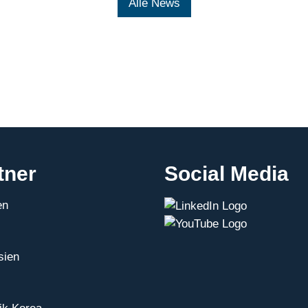
Alle News
deutschen
Digitalwirtschaft
tner
Social Media
en
sien