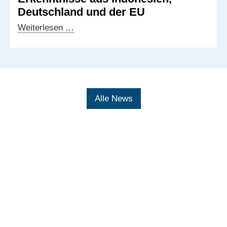
Deutschland und der EU
Grenzüberschreitendes
Weiterlesen …
Frequenzmanagement:
Erkenntnisse
aus
Indonesien,
Deutschland
Alle News
und
der
EU