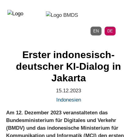
Direkt
Direkt
zur
zum
Hauptnavigation
Inhalt
EN
DE
Erster indonesisch-
deutscher KI-Dialog in
Jakarta
15.12.2023
Indonesien
Am 12. Dezember 2023 veranstalteten das
Bundesministerium für Digitales und Verkehr
(BMDV) und das indonesische Ministerium für
Kommunikation und Informatik (MCI) den ersten