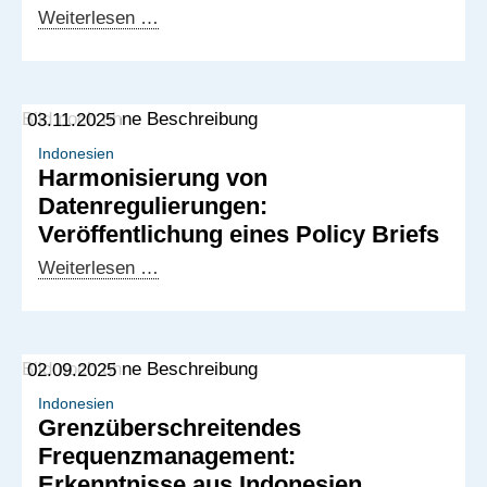
Deutsch-
Weiterlesen …
Indonesischer
Digitaldialog:
Start
03.11.2025
der
Arbeitsgruppen
Indonesien
Harmonisierung von
zu
Datenregulierungen:
KI-
Veröffentlichung eines Policy Briefs
Governance
und
Harmonisierung
Weiterlesen …
Datenschutz
von
Datenregulierungen:
Veröffentlichung
02.09.2025
eines
Policy
Indonesien
Grenzüberschreitendes
Briefs
Frequenzmanagement:
Erkenntnisse aus Indonesien,