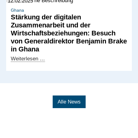
12.02.2025
Ghanaischen
Digitaldialog
Ghana
Stärkung der digitalen
voran
Zusammenarbeit und der
Wirtschaftsbeziehungen: Besuch
von Generaldirektor Benjamin Brake
in Ghana
Stärkung
Weiterlesen …
der
digitalen
Zusammenarbeit
und
der
Alle News
Wirtschaftsbeziehungen:
Besuch
von
Generaldirektor
Benjamin