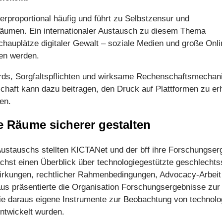
berproportional häufig und führt zu Selbstzensur und
 Räumen. Ein internationaler Austausch zu diesem Thema
Schauplätze digitaler Gewalt – soziale Medien und große Onli
en werden.
dards, Sorgfaltspflichten und wirksame Rechenschaftsmech
schaft kann dazu beitragen, den Druck auf Plattformen zu e
en.
le Räume sicherer gestalten
stauschs stellten KICTANet und der bff ihre Forschungser
hst einen Überblick über technologiegestützte geschlechtss
swirkungen, rechtlicher Rahmenbedingungen, Advocacy-Arbei
präsentierte die Organisation Forschungsergebnisse zur Id
wie daraus eigene Instrumente zur Beobachtung von technolo
ntwickelt wurden.