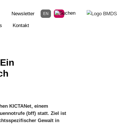
Newsletter
EN
DE
s
Kontakt
 Ein
ch
chen KICTANet, einem
notrufe (bff) statt. Ziel ist
htsspezifischer Gewalt in