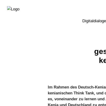
Direkt
Direkt
zur
zum
Hauptnavigation
Inhalt
Digitaldialoge
ges
k
Im Rahmen des Deutsch-Kenian
kenianischen Think Tank, und d
es, voneinander zu lernen und
Kenia und Deutschland zu entw