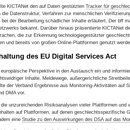
llte KICTANet den auf Daten gestützten
Tracker für geschle
die Datenstruktur, Verfahren zur menschlichen Verifizierun
ei der Bearbeitung schädlicher Inhalte erläutert. Der bff 
etzwerks bekannt. Darüber hinaus präsentierte KICTANet d
achen, die zur Erkennung technologiegestützter geschlecht
en und bereits von großen Online-Plattformen genutzt werde
haltung des EU Digital Services Act
 europäische Perspektive in den Austausch ein und informier
chtswidriger Inhalte, Meldewege, außergerichtliche Streitbei
te der Verband Ergebnisse aus Monitoring-Aktivitäten auf S
nd DMA vor.
n die unzureichenden Risikoanalysen vieler Plattformen und v
halten auf Plattformen, auf denen geschlechtsspezifische Ge
 zudem eine
Studie zu den Auswirkungen des DSA auf das Moni