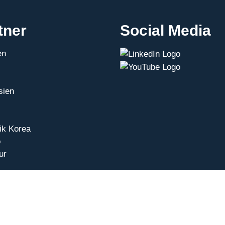
tner
Social Media
en
sien
ik Korea
o
ur