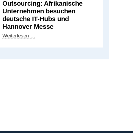
Outsourcing: Afrikanische
Unternehmen besuchen
deutsche IT-Hubs und
Hannover Messe
Neue
Weiterlesen …
Impulse
für
IT-
Outsourcing:
Afrikanische
Unternehmen
besuchen
deutsche
IT-
Hubs
und
Hannover
Messe