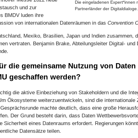
Die eingeladenen Expert*innen 
stausch und zur
Partnerländer der Digitaldialoge
des BMDV luden ihre
ussion von internationalen Datenräumen in das
Convention C
chland, Mexiko, Brasilien, Japan und Indien zusammen, di
n vertraten. Benjamin Brake, Abteilungsleiter Digital- und 
nde.
für die gemeinsame Nutzung von Daten
MU geschaffen werden?
ichtig die aktive Einbeziehung von Stakeholdern und die Int
Um Ökosysteme weiterzuentwickeln, sind die internationale
e Gesprächsrunde machte deutlich, dass eine große Herausfo
fen. Der Grund besteht darin, dass Daten Wettbewerbsvorte
 Sicherheit eines Datenraums erfordert. Regierungen könnte
fentliche Datensätze teilen.