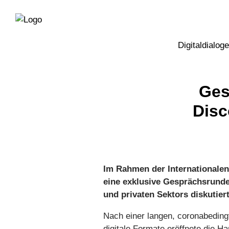
Direkt
Direkt
zur
zum
Hauptnavigation
Inhalt
Digitaldialoge
Ges
Disc
Im Rahmen der Internationalen
eine exklusive Gesprächsrun
und privaten Sektors diskutie
Nach einer langen, coronabedin
digitale Formate eröffnete die 