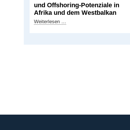
und Offshoring-Potenziale in
Afrika und dem Westbalkan
CCW
Weiterlesen …
2026
Side
Event:
Near-
und
Offshoring-
Potenziale
in
Afrika
und
dem
Westbalkan