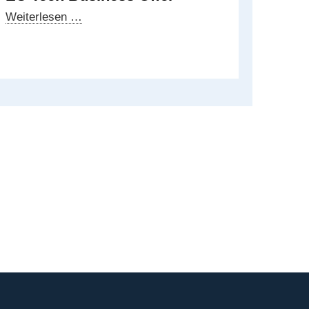
Veranstaltung
Weiterlesen …
zum
AsiaBerlin
Summit
2025:
Einblicke
in
das
EU
Tech
Business
Offer