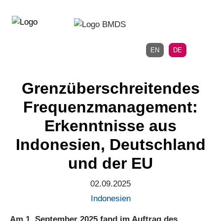
Direkt
Direkt
zur
zum
Hauptnavigation
Inhalt
EN
DE
Grenzüberschreitendes
Frequenzmanagement:
Erkenntnisse aus
Indonesien, Deutschland
und der EU
02.09.2025
Indonesien
Am 1. September 2025 fand im Auftrag des