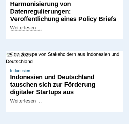
Harmonisierung von
zu
Datenregulierungen:
KI-
Veröffentlichung eines Policy Briefs
Governance
und
Harmonisierung
Weiterlesen …
Datenschutz
von
Datenregulierungen:
Veröffentlichung
25.07.2025
eines
Policy
Briefs
Indonesien
Indonesien und Deutschland
tauschen sich zur Förderung
digitaler Startups aus
Indonesien
Weiterlesen …
und
Deutschland
tauschen