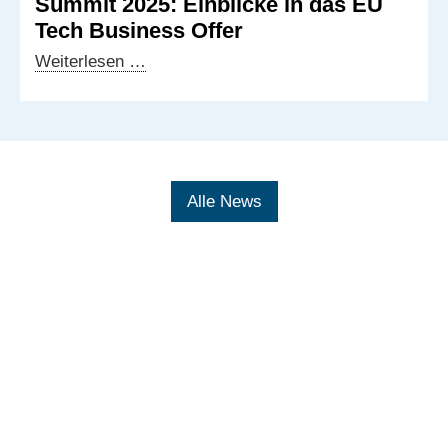
Summit 2025: Einblicke in das EU
Tech Business Offer
Veranstaltung
Weiterlesen …
zum
AsiaBerlin
Summit
2025:
Einblicke
Alle News
in
das
EU
Tech
Business
Offer