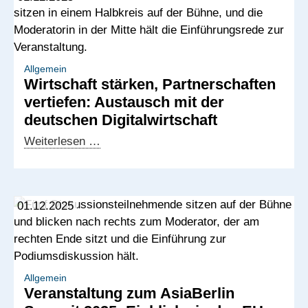
Near-
und
Offshoring-
Potenziale
in
Allgemein
Wirtschaft stärken, Partnerschaften
Afrika
vertiefen: Austausch mit der
und
deutschen Digitalwirtschaft
dem
Westbalkan
Wirtschaft
Weiterlesen …
stärken,
Partnerschaften
vertiefen:
01.12.2025
Austausch
mit
der
deutschen
Digitalwirtschaft
Allgemein
Veranstaltung zum AsiaBerlin