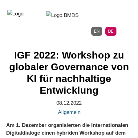
Direkt
Direkt
zur
zum
Hauptnavigation
Inhalt
EN
DE
IGF 2022: Workshop zu
globaler Governance von
KI für nachhaltige
Entwicklung
08.12.2022
Allgemein
Am 1. Dezember organisierten die Internationalen
Digitaldialoge einen hybriden Workshop auf dem