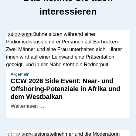
interessieren
24.02.2026
Allgemein
CCW 2026 Side Event: Near- und
Offshoring-Potenziale in Afrika und
dem Westbalkan
CCW
Weiterlesen …
2026
Side
Event:
01.12.2025