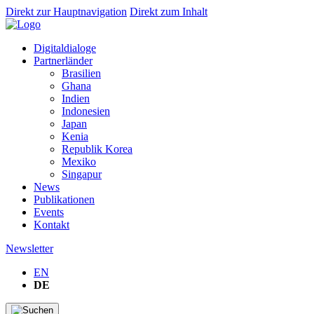
Direkt zur Hauptnavigation
Direkt zum Inhalt
Digitaldialoge
Partnerländer
Brasilien
Ghana
Indien
Indonesien
Japan
Kenia
Republik Korea
Mexiko
Singapur
News
Publikationen
Events
Kontakt
Newsletter
EN
DE