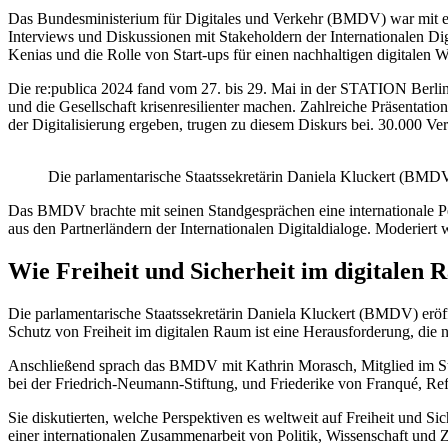
Das Bundesministerium für Digitales und Verkehr (BMDV) war mit eine
Interviews und Diskussionen mit Stakeholdern der Internationalen Dig
Kenias und die Rolle von Start-ups für einen nachhaltigen digitalen 
Die re:publica 2024 fand vom 27. bis 29. Mai in der STATION Berlin 
und die Gesellschaft krisenresilienter machen. Zahlreiche Präsentat
der Digitalisierung ergeben, trugen zu diesem Diskurs bei. 30.000 Ver
Die parlamentarische Staatssekretärin Daniela Kluckert (BMDV
Das BMDV brachte mit seinen Standgesprächen eine internationale Per
aus den Partnerländern der Internationalen Digitaldialoge. Moderiert
Wie Freiheit und Sicherheit im digitalen
Die parlamentarische Staatssekretärin Daniela Kluckert (BMDV) eröff
Schutz von Freiheit im digitalen Raum ist eine Herausforderung, die 
Anschließend sprach das BMDV mit Kathrin Morasch, Mitglied im Ste
bei der Friedrich-Neumann-Stiftung, und Friederike von Franqué, Re
Sie diskutierten, welche Perspektiven es weltweit auf Freiheit und Sic
einer internationalen Zusammenarbeit von Politik, Wissenschaft und Zi