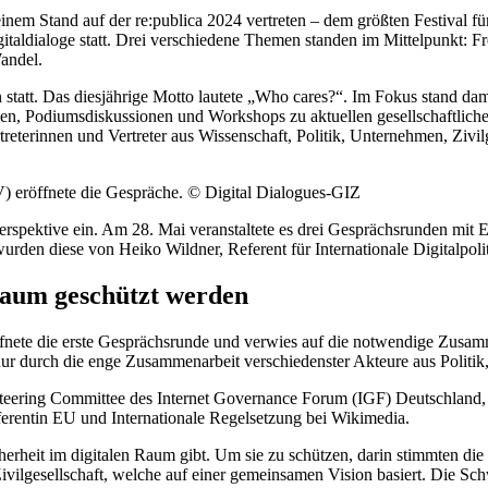
m Stand auf der re:publica 2024 vertreten – dem größten Festival für 
italdialoge statt. Drei verschiedene Themen standen im Mittelpunkt: Fr
Wandel.
statt. Das diesjährige Motto lautete „Who cares?“. Im Fokus stand da
ionen, Podiumsdiskussionen und Workshops zu aktuellen gesellschaftli
treterinnen und Vertreter aus Wissenschaft, Politik, Unternehmen, Zivil
) eröffnete die Gespräche. © Digital Dialogues-GIZ
spektive ein. Am 28. Mai veranstaltete es drei Gesprächsrunden mit E
 wurden diese von Heiko Wildner, Referent für Internationale Digitalpo
 Raum geschützt werden
nete die erste Gesprächsrunde und verwies auf die notwendige Zusamme
nur durch die enge Zusammenarbeit verschiedenster Akteure aus Politik
ering Committee des Internet Governance Forum (IGF) Deutschland, Z
ferentin EU und Internationale Regelsetzung bei Wikimedia.
herheit im digitalen Raum gibt. Um sie zu schützen, darin stimmten die S
vilgesellschaft, welche auf einer gemeinsamen Vision basiert. Die Schw