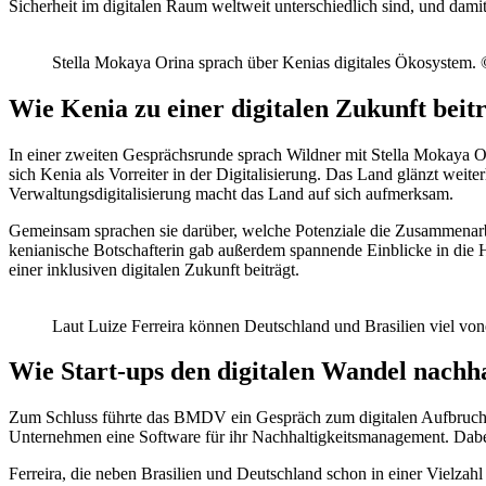
Sicherheit im digitalen Raum weltweit unterschiedlich sind, und dami
Stella Mokaya Orina sprach über Kenias digitales Ökosystem.
Wie Kenia zu einer digitalen Zukunft beit
In einer zweiten Gesprächsrunde sprach Wildner mit Stella Mokaya Or
sich Kenia als Vorreiter in der Digitalisierung. Das Land glänzt weit
Verwaltungsdigitalisierung macht das Land auf sich aufmerksam.
Gemeinsam sprachen sie darüber, welche Potenziale die Zusammenarbei
kenianische Botschafterin gab außerdem spannende Einblicke in die 
einer inklusiven digitalen Zukunft beiträgt.
Laut Luize Ferreira können Deutschland und Brasilien viel vo
Wie Start-ups den digitalen Wandel nachh
Zum Schluss führte das BMDV ein Gespräch zum digitalen Aufbruch in 
Unternehmen eine Software für ihr Nachhaltigkeitsmanagement. Dabei
Ferreira, die neben Brasilien und Deutschland schon in einer Vielzahl