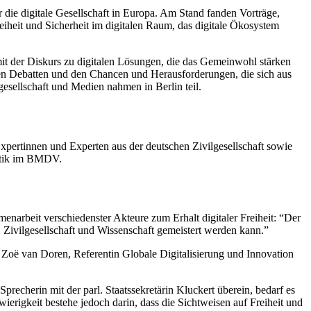
die digitale Gesellschaft in Europa. Am Stand fanden Vorträge,
eiheit und Sicherheit im digitalen Raum, das digitale Ökosystem
mit der Diskurs zu digitalen Lösungen, die das Gemeinwohl stärken
chen Debatten und den Chancen und Herausforderungen, die sich aus
gesellschaft und Medien nahmen in Berlin teil.
xpertinnen und Experten aus der deutschen Zivilgesellschaft sowie
litik im BMDV.
narbeit verschiedenster Akteure zum Erhalt digitaler Freiheit: “Der
, Zivilgesellschaft und Wissenschaft gemeistert werden kann.”
oë van Doren, Referentin Globale Digitalisierung und Innovation
precherin mit der parl. Staatssekretärin Kluckert überein, bedarf es
ierigkeit bestehe jedoch darin, dass die Sichtweisen auf Freiheit und