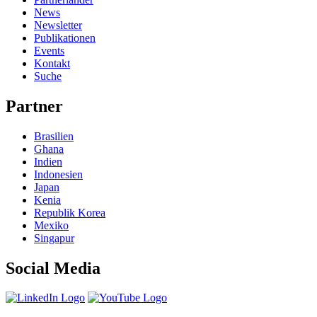
News
Newsletter
Publikationen
Events
Kontakt
Suche
Partner
Brasilien
Ghana
Indien
Indonesien
Japan
Kenia
Republik Korea
Mexiko
Singapur
Social Media