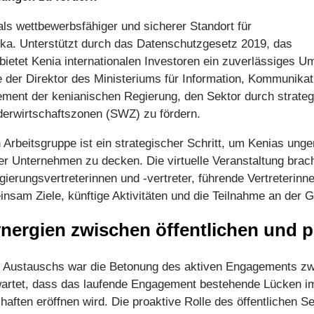
 als wettbewerbsfähiger und sicherer Standort für
ika. Unterstützt durch das Datenschutzgesetz 2019, das
ietet Kenia internationalen Investoren ein zuverlässiges Um
 der Direktor des Ministeriums für Information, Kommunikati
ment der kenianischen Regierung, den Sektor durch strateg
derwirtschaftszonen (SWZ) zu fördern.
n Arbeitsgruppe ist ein strategischer Schritt, um Kenias ung
 Unternehmen zu decken. Die virtuelle Veranstaltung brac
erungsvertreterinnen und -vertreter, führende Vertreterinn
sam Ziele, künftige Aktivitäten und die Teilnahme an der G
ergien zwischen öffentlichen und p
es Austauschs war die Betonung des aktiven Engagements zw
rwartet, dass das laufende Engagement bestehende Lücken
aften eröffnen wird. Die proaktive Rolle des öffentlichen Se