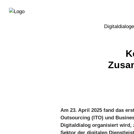
Direkt
Direkt
zur
zum
Hauptnavigation
Inhalt
Digitaldialoge
K
Zusam
Am 23. April 2025 fand das ers
Outsourcing (ITO) und Busines
Digitaldialog organisiert wird
Sektor der digitalen Dienstlei