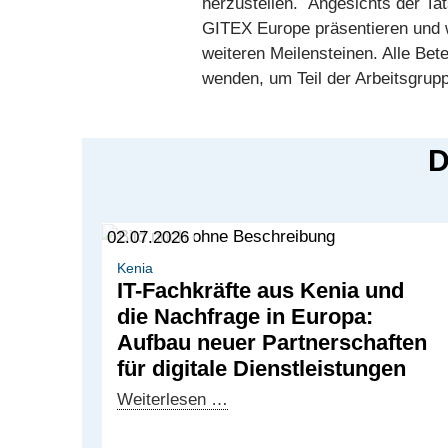
herzustellen. Angesichts der T
GITEX Europe präsentieren und we
weiteren Meilensteinen. Alle Bete
wenden, um Teil der Arbeitsgrup
D
02.07.2026
Kenia
IT-Fachkräfte aus Kenia und
die Nachfrage in Europa:
Aufbau neuer Partnerschaften
für digitale Dienstleistungen
IT-
Weiterlesen …
Fachkräfte