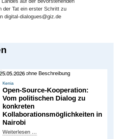
 Landes auf der bevorstehenden
der Tat ein erster Schritt zu
an digital-dialogues@giz.de
en
25.05.2026
Kenia
Open-Source-Kooperation:
Vom politischen Dialog zu
konkreten
Kollaborationsmöglichkeiten in
Nairobi
Open-
Weiterlesen …