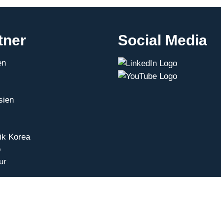
tner
Social Media
en
sien
ik Korea
o
ur