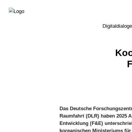
Direkt
Direkt
zur
zum
Hauptnavigation
Inhalt
Digitaldialoge
Koo
Das Deutsche Forschungszentru
Raumfahrt (DLR) haben 2025 A
Entwicklung (F&E) unterschri
koreanischen Ministeriums für