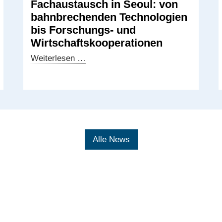
Fachaustausch in Seoul: von
bahnbrechenden Technologien
bis Forschungs- und
Wirtschaftskooperationen
Fachaustausch
Weiterlesen …
in
Seoul:
von
bahnbrechenden
Technologien
bis
Alle News
Forschungs-
und
Wirtschaftskooperationen