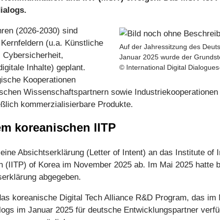
ialogs.
hren (2026-2030) sind
 Kernfeldern (u.a. Künstliche
Auf der Jahressitzung des Deuts
, Cybersicherheit,
Januar 2025 wurde der Grundste
gitale Inhalte) geplant.
© International Digital Dialogue
egische Kooperationen
schen Wissenschaftspartnern sowie Industriekooperationen 
eßlich kommerzialisierbare Produkte.
em koreanischen IITP
ine Absichtserklärung (Letter of Intent) an das Institute o
 (IITP) of Korea im November 2025 ab. Im Mai 2025 hatte ber
serklärung abgegeben.
 das koreanische Digital Tech Alliance R&D Program, das i
logs im Januar 2025 für deutsche Entwicklungspartner verfü