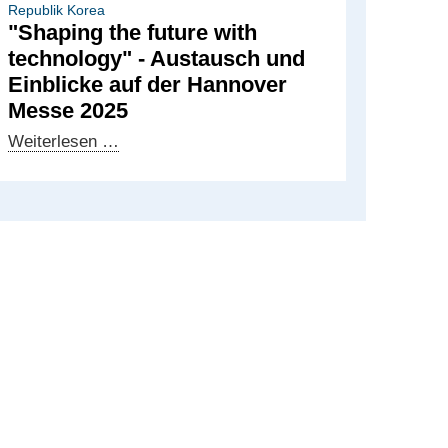
Republik Korea
"Shaping the future with
technology" - Austausch und
Einblicke auf der Hannover
Messe 2025
"Shaping
Weiterlesen …
the
future
with
technology"
-
Austausch
und
Einblicke
auf
der
Hannover
Messe