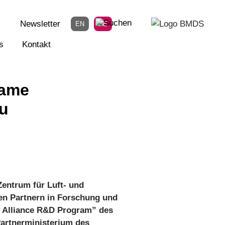
Newsletter
EN
DE
s
Kontakt
same
u
entrum für Luft- und
en Partnern in Forschung und
h Alliance R&D Program” des
Partnerministerium des