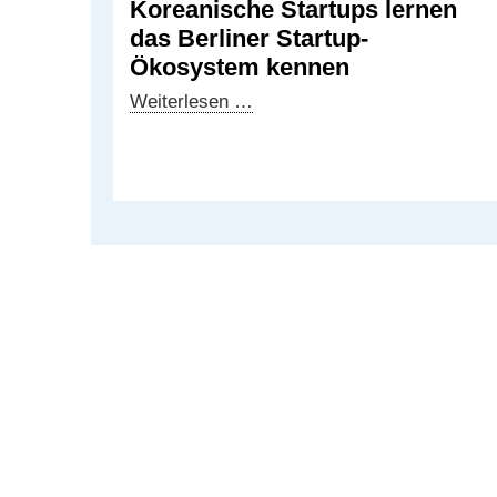
Koreanische Startups lernen
das Berliner Startup-
Ökosystem kennen
Koreanische
Weiterlesen …
Startups
lernen
das
Berliner
Startup-
Ökosystem
kennen