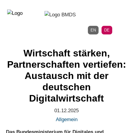
Direkt
Direkt
zur
zum
Hauptnavigation
Inhalt
EN
DE
Wirtschaft stärken,
Partnerschaften vertiefen:
Austausch mit der
deutschen
Digitalwirtschaft
01.12.2025
Allgemein
Das Bundesministerium für Digitales und