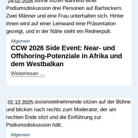
24.02.2026
Allgemein
CCW 2026 Side Event: Near- und
Offshoring-Potenziale in Afrika und
dem Westbalkan
CCW
Weiterlesen …
2026
Side
Event:
01.12.2025
Near-
und
Offshoring-
Potenziale
in
Allgemein