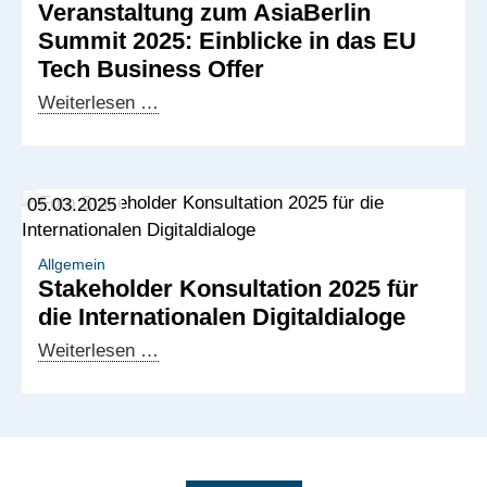
Veranstaltung zum AsiaBerlin
Afrika
Summit 2025: Einblicke in das EU
und
Tech Business Offer
dem
Westbalkan
Veranstaltung
Weiterlesen …
zum
AsiaBerlin
Summit
05.03.2025
2025:
Einblicke
in
Allgemein
Stakeholder Konsultation 2025 für
das
die Internationalen Digitaldialoge
EU
Tech
Stakeholder
Weiterlesen …
Business
Konsultation
Offer
2025
für
die
Internationalen