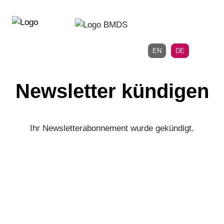
Direkt
Direkt
zur
zum
Hauptnavigation
Inhalt
EN
DE
Newsletter kündigen
Ihr Newsletterabonnement wurde gekündigt.