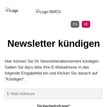
Direkt
Direkt
zur
zum
Hauptnavigation
Inhalt
EN
DE
Newsletter kündigen
Hier können Sie Ihr Newsletterabonnement kündigen.
Geben Sie dazu bitte Ihre E-Mailadresse in das
folgende Eingabefeld ein und klicken Sie danach auf
"Kündigen".
E-
Mail-
Adresse
Pflichtfeld
Sicherheitsfrage
*