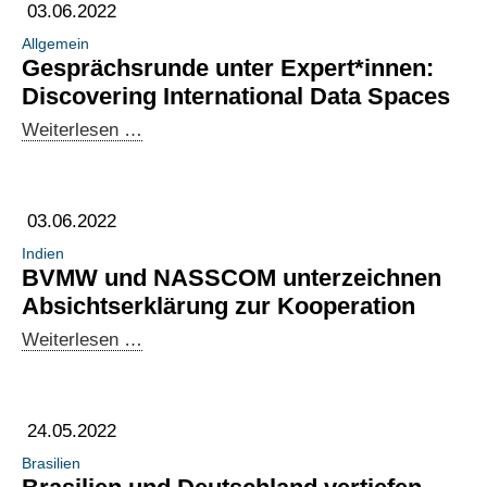
Urban
03.06.2022
Mobility
Allgemein
–
Gesprächsrunde unter Expert*innen:
Infrastruktur
Discovering International Data Spaces
und
Gesprächsrunde
Weiterlesen …
Business
unter
Innovation
Expert*innen:
Discovering
03.06.2022
International
Indien
Data
BVMW und NASSCOM unterzeichnen
Spaces
Absichtserklärung zur Kooperation
BVMW
Weiterlesen …
und
NASSCOM
unterzeichnen
24.05.2022
Absichtserklärung
Brasilien
zur