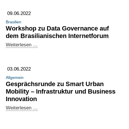
09.06.2022
Brasilien
Workshop zu Data Governance auf
dem Brasilianischen Internetforum
Workshop
Weiterlesen …
zu
Data
Governance
03.06.2022
auf
Allgemein
dem
Gesprächsrunde zu Smart Urban
Brasilianischen
Mobility – Infrastruktur und Business
Internetforum
Innovation
Gesprächsrunde
Weiterlesen …
zu
Smart