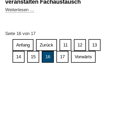
veranstalten Fachaustausch
und
Außenwirtschaftstage:
Weiterlesen …
Mexiko
Digitaldialoge
veranstalten
Fachaustausch
Seite 16 von 17
Anfang
Zurück
11
12
13
14
15
16
17
Vorwärts