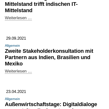
Zusammenarbeit
Mittelstand trifft indischen IT-
zu
Mittelstand
digitalem
NASSCOM
Weiterlesen …
Wandel
Kongress:
Deutscher
Mittelstand
29.09.2021
trifft
Allgemein
indischen
Zweite Stakeholderkonsultation mit
IT-
Partnern aus Indien, Brasilien und
Mittelstand
Mexiko
Zweite
Weiterlesen …
Stakeholderkonsultation
mit
Partnern
23.04.2021
aus
Allgemein
Indien,
Außenwirtschaftstage: Digitaldialoge
Brasilien