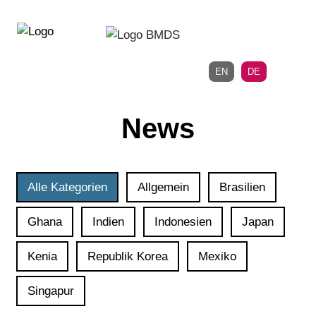
Direkt
Direkt
zur
zum
Hauptnavigation
Inhalt
EN
DE
News
Alle Kategorien
Allgemein
Brasilien
Ghana
Indien
Indonesien
Japan
Kenia
Republik Korea
Mexiko
Singapur