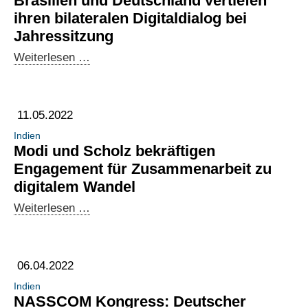
Brasilien und Deutschland vertiefen
Kooperation
ihren bilateralen Digitaldialog bei
Jahressitzung
Brasilien
Weiterlesen …
und
Deutschland
vertiefen
11.05.2022
ihren
Indien
bilateralen
Modi und Scholz bekräftigen
Digitaldialog
Engagement für Zusammenarbeit zu
bei
digitalem Wandel
Jahressitzung
Modi
Weiterlesen …
und
Scholz
bekräftigen
06.04.2022
Engagement
Indien
für
NASSCOM Kongress: Deutscher