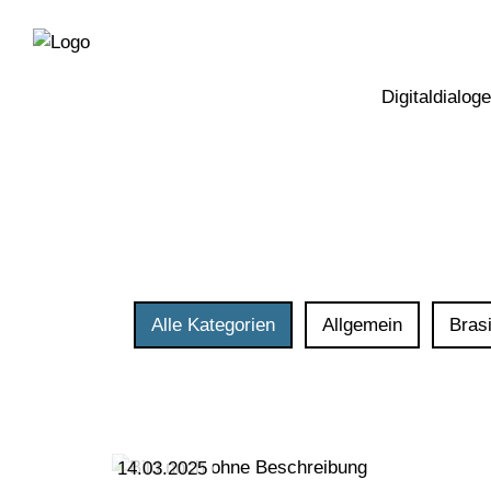
Direkt
Direkt
zur
zum
Hauptnavigation
Inhalt
Digitaldialoge
Alle Kategorien
Allgemein
Brasi
14.03.2025