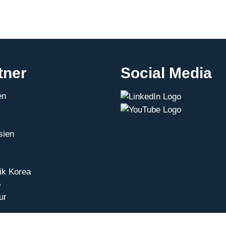
tner
Social Media
en
sien
ik Korea
o
ur