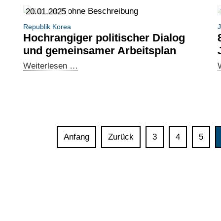
Zusammenarbeit
20.01.2025
und
Republik Korea
der
Hochrangiger politischer Dialog
Wirtschaftsbeziehungen:
und gemeinsamer Arbeitsplan
Besuch
Hochrangiger
Weiterlesen …
von
politischer
Generaldirektor
Dialog
Benjamin
und
Brake
gemeinsamer
in
Arbeitsplan
Ghana
Anfang
Zurück
3
4
5