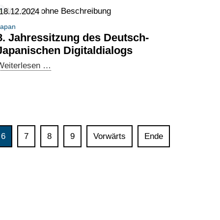
Datenarbeit
18.12.2024
in
Japan
der
8. Jahressitzung des Deutsch-
digitalen
Japanischen Digitaldialogs
Arbeitswelt
8.
Weiterlesen …
Jahressitzung
des
Deutsch-
Japanischen
Digitaldialogs
6
7
8
9
Vorwärts
Ende