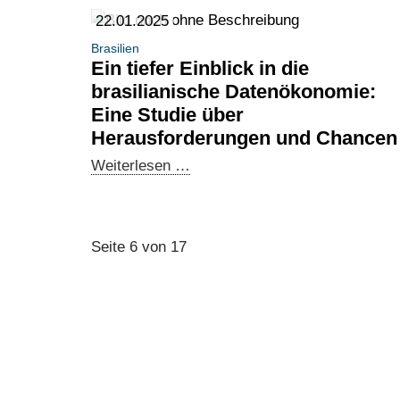
Union
22.01.2025
und
Brasilien
der
Ein tiefer Einblick in die
brasilianischen
brasilianische Datenökonomie:
Regierung
Eine Studie über
Herausforderungen und Chancen
Ein
Weiterlesen …
tiefer
Einblick
in
Seite 6 von 17
die
brasilianische
Datenökonomie:
Eine
Studie
über
Herausforderungen