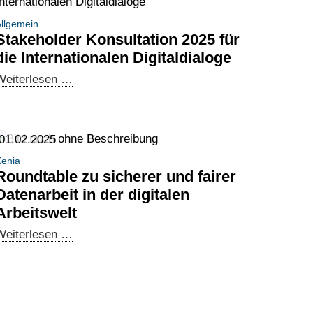
llgemein
Stakeholder Konsultation 2025 für
die Internationalen Digitaldialoge
Stakeholder
Weiterlesen …
Konsultation
2025
für
01.02.2025
die
enia
Internationalen
Roundtable zu sicherer und fairer
Digitaldialoge
Datenarbeit in der digitalen
Arbeitswelt
Roundtable
Weiterlesen …
zu
sicherer
und
fairer