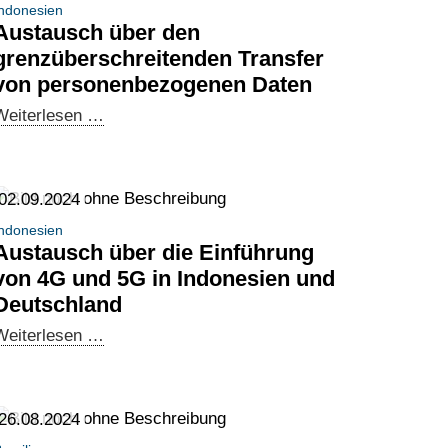
ndonesien
Austausch über den
grenzüberschreitenden Transfer
von personenbezogenen Daten
Austausch
Weiterlesen …
über
den
grenzüberschreitenden
02.09.2024
Transfer
ndonesien
von
Austausch über die Einführung
personenbezogenen
von 4G und 5G in Indonesien und
Daten
Deutschland
Austausch
Weiterlesen …
über
die
Einführung
26.08.2024
von