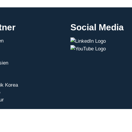
tner
Social Media
en
sien
ik Korea
o
ur