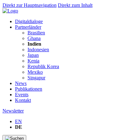
Direkt zur Hauptnavigation
Direkt zum Inhalt
Digitaldialoge
Partnerländer
Brasilien
Ghana
Indien
Indonesien
Japan
Kenia
Republik Korea
Mexiko
Singapur
News
Publikationen
Events
Kontakt
Newsletter
EN
DE