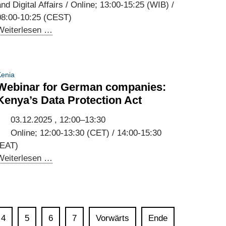
nd Digital Affairs / Online; 13:00-15:25 (WIB) /
08:00-10:25 (CEST)
Third
Weiterlesen …
Annual
Meeting
of
enia
the
Webinar for German companies:
Indonesian-
Kenya’s Data Protection Act
German
Digital
03.12.2025 , 12:00–13:30
Dialogue
Online; 12:00-13:30 (CET) / 14:00-15:30
and
(EAT)
Kick-
Webinar
Weiterlesen …
off
for
of
German
the
companies:
Working
Kenya’s
4
5
6
7
Vorwärts
Ende
Groups
Data