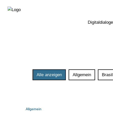
Direkt
Direkt
zur
zum
Hauptnavigation
Inhalt
Digitaldialoge
Alle anzeigen
Allgemein
Brasil
Allgemein