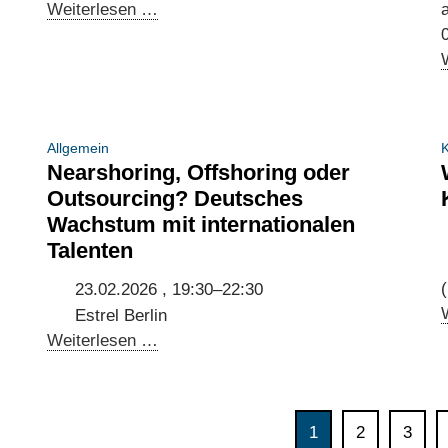
Call
Weiterlesen …
a
for
interest:
Join
our
company
Allgemein
K
delegation
Nearshoring, Offshoring oder
to
Outsourcing? Deutsches
Munich,
Wachstum mit internationalen
Prague
Talenten
&
Berlin
23.02.2026 , 19:30–22:30
|
Estrel Berlin
25
Nearshoring,
Weiterlesen …
June
Offshoring
–
oder
01
Outsourcing?
1
2
3
July
Deutsches