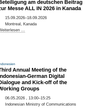
Beteiligung am deutschen Beitrag
zur Messe ALL IN 2026 in Kanada
15.09.2026–18.09.2026
Montreal, Kanada
Beteiligung
Weiterlesen …
am
deutschen
Beitrag
zur
Messe
ndonesien
ALL
Third Annual Meeting of the
IN
Indonesian-German Digital
2026
Dialogue and Kick-off of the
in
Working Groups
Kanada
06.05.2026 , 13:00–15:25
Indonesian Ministry of Communications