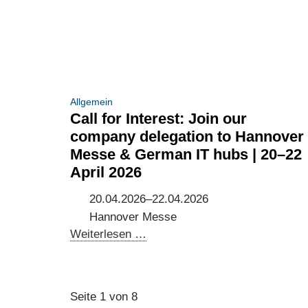
the
cross-
Resilience
border
of
data
the
flows
Digital
and
Economy
GDPR
Allgemein
and
compliance
Call for Interest: Join our
Society
company delegation to Hannover
Messe & German IT hubs | 20–22
April 2026
20.04.2026–22.04.2026
Hannover Messe
Call
Weiterlesen …
for
Interest:
Join
Seite 1 von 8
our