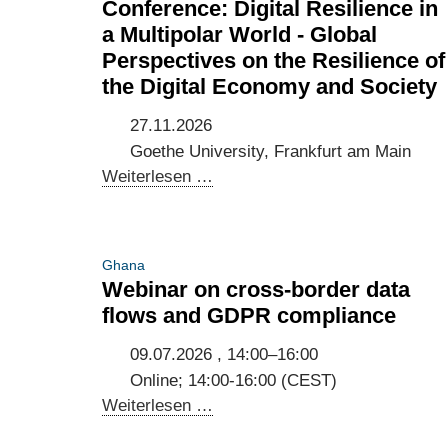
Conference: Digital Resilience in
a Multipolar World - Global
Perspectives on the Resilience of
the Digital Economy and Society
27.11.2026
Goethe University, Frankfurt am Main
Conference:
Weiterlesen …
Digital
Resilience
in
Ghana
a
Webinar on cross-border data
Multipolar
flows and GDPR compliance
World
-
09.07.2026 , 14:00–16:00
Global
Online; 14:00-16:00 (CEST)
Perspectives
Webinar
Weiterlesen …
on
on