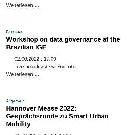
Deutscher
Weiterlesen …
Mittelstand
trifft
die
Brasilien
indische
Workshop on data governance at the
IT-
Brazilian IGF
Branche
in
02.06.2022 , 17:00
der
Live broadcast via YouTube
Indischen
Workshop
Weiterlesen …
Botschaft
on
data
governance
Allgemein
at
Hannover Messe 2022:
the
Gesprächsrunde zu Smart Urban
Brazilian
Mobility
IGF