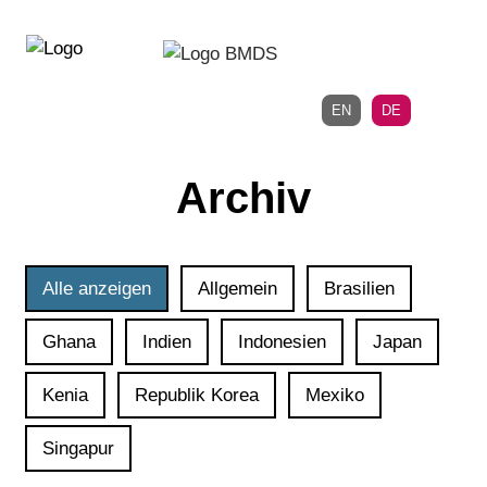
Direkt
Direkt
zur
zum
Hauptnavigation
Inhalt
EN
DE
Archiv
Alle anzeigen
Allgemein
Brasilien
Ghana
Indien
Indonesien
Japan
Kenia
Republik Korea
Mexiko
Singapur