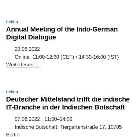
development
Südkoreanischer
Digitaldialog
Indien
Annual Meeting of the Indo-German
Digital Dialogue
23.06.2022
Online, 11:00-12:30 (CET) / 14:30-16:00 (IST)
Annual
Weiterlesen …
Meeting
of
the
Indien
Indo-
Deutscher Mittelstand trifft die indische
German
IT-Branche in der Indischen Botschaft
Digital
Dialogue
07.06.2022 , 11:00–14:00
Indische Botschaft, Tiergartenstraße 17, 10785
Berlin