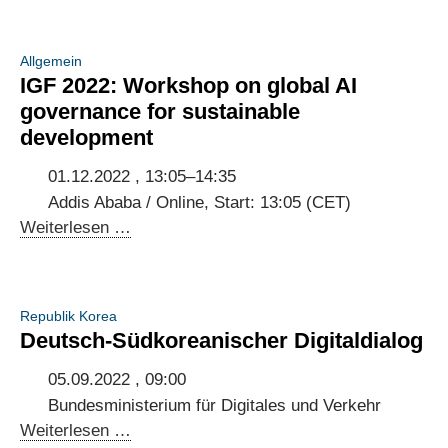
Dialogues:
Stakeholder
Allgemein
Consultations
IGF 2022: Workshop on global AI
2023
governance for sustainable
development
01.12.2022 , 13:05–14:35
Addis Ababa / Online, Start: 13:05 (CET)
IGF
Weiterlesen …
2022:
Workshop
on
Republik Korea
global
Deutsch-Südkoreanischer Digitaldialog
AI
governance
05.09.2022 , 09:00
for
Bundesministerium für Digitales und Verkehr
sustainable
Deutsch-
Weiterlesen …