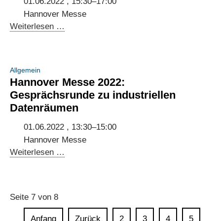
01.06.2022 , 15:30–17:00
Hannover Messe
Hannover
Weiterlesen …
Messe
2022:
Gesprächsrunde
Allgemein
zu
Hannover Messe 2022:
Smart
Gesprächsrunde zu industriellen
Urban
Datenräumen
Mobility
01.06.2022 , 13:30–15:00
Hannover Messe
Hannover
Weiterlesen …
Messe
2022:
Gesprächsrunde
Seite 7 von 8
zu
industriellen
Anfang
Zurück
2
3
4
5