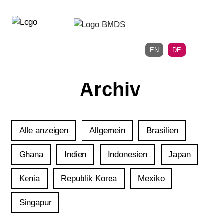
Direkt
Direkt
zur
zum
Hauptnavigation
Inhalt
EN
DE
Archiv
Alle anzeigen
Allgemein
Brasilien
Ghana
Indien
Indonesien
Japan
Kenia
Republik Korea
Mexiko
Singapur