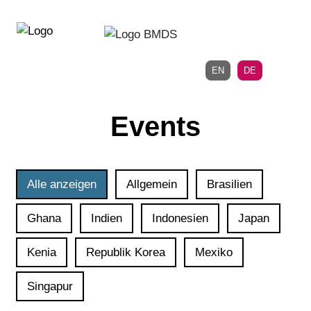
Direkt
Direkt
zur
zum
Hauptnavigation
Inhalt
EN
DE
Events
Alle anzeigen
Allgemein
Brasilien
Ghana
Indien
Indonesien
Japan
Kenia
Republik Korea
Mexiko
Singapur