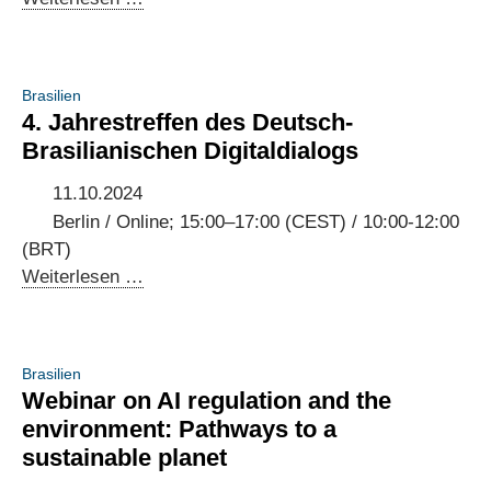
Möglichkeiten:
Business
Process
Brasilien
Outsourcing
4. Jahrestreffen des Deutsch-
in
Brasilianischen Digitaldialogs
Kenia
für
11.10.2024
deutsche
Berlin / Online; 15:00–17:00 (CEST) / 10:00-12:00
Unternehmen
(BRT)
4.
Weiterlesen …
Jahrestreffen
des
Deutsch-
Brasilien
Brasilianischen
Webinar on AI regulation and the
Digitaldialogs
environment: Pathways to a
sustainable planet