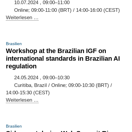
10.07.2024 , 09:00–11:00
Online; 09:00-11:00 (BRT) / 14:00-16:00 (CEST)
Webinar
Weiterlesen …
on
AI
regulation
Brasilien
and
Workshop at the Brazilian IGF on
the
international standards in Brazilian AI
environment:
regulation
Pathways
to
24.05.2024 , 09:00–10:30
a
Curitiba, Brazil / Online; 09:00-10:30 (BRT) /
sustainable
14:00-15:30 (CEST)
planet
Workshop
Weiterlesen …
at
the
Brazilian
Brasilien
IGF