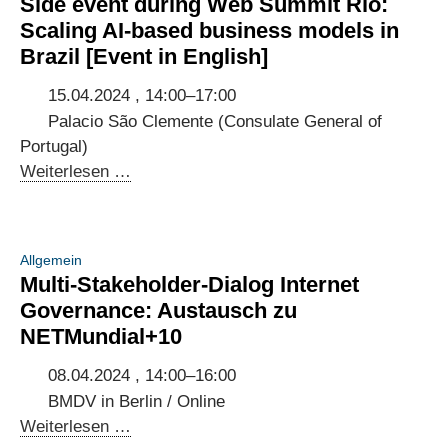
Side event during Web Summit Rio:
on
Scaling AI-based business models in
international
Brazil [Event in English]
standards
in
15.04.2024 , 14:00–17:00
Brazilian
Palacio São Clemente (Consulate General of
AI
Portugal)
regulation
Side
Weiterlesen …
event
during
Web
Allgemein
Summit
Multi-Stakeholder-Dialog Internet
Rio:
Governance: Austausch zu
Scaling
NETMundial+10
AI-
based
08.04.2024 , 14:00–16:00
business
BMDV in Berlin / Online
models
Multi-
Weiterlesen …
in