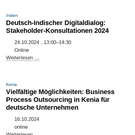
Indien
Deutsch-Indischer Digitaldialog:
Stakeholder-Konsultationen 2024
24.10.2024 , 13:00–14:30
Online
Deutsch-
Weiterlesen …
Indischer
Digitaldialog:
Stakeholder-
Kenia
Konsultationen
Vielfältige Möglichkeiten: Business
2024
Process Outsourcing in Kenia für
deutsche Unternehmen
16.10.2024
online
Vielfältige
Weiterlesen …