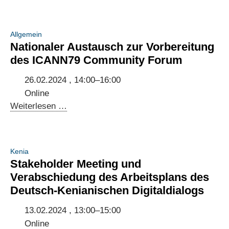
Stakeholder-
Brazil
Dialog
[Event
Internet
Allgemein
in
Governance:
Nationaler Austausch zur Vorbereitung
English]
Austausch
des ICANN79 Community Forum
zu
NETMundial+10
26.02.2024 , 14:00–16:00
Online
Nationaler
Weiterlesen …
Austausch
zur
Vorbereitung
Kenia
des
Stakeholder Meeting und
ICANN79
Verabschiedung des Arbeitsplans des
Community
Deutsch-Kenianischen Digitaldialogs
Forum
13.02.2024 , 13:00–15:00
Online