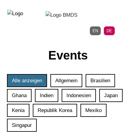
Direkt
Direkt
zur
zum
Hauptnavigation
Inhalt
EN
DE
Events
Alle anzeigen
Allgemein
Brasilien
Ghana
Indien
Indonesien
Japan
Kenia
Republik Korea
Mexiko
Singapur