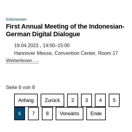
Forum
Internationale
Digitalpolitik:
Indonesien
Themenspezifische
First Annual Meeting of the Indonesian-
Konsultationen
German Digital Dialogue
19.04.2023 , 14:00–15:00
Hannover Messe, Convention Center, Room 17
First
Weiterlesen …
Annual
Meeting
of
Seite 6 von 8
the
Indonesian-
Anfang
Zurück
2
3
4
5
German
Digital
6
7
8
Vorwärts
Ende
Dialogue