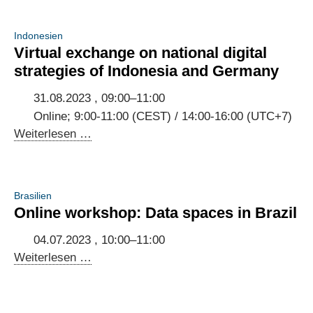
Indonesien
Virtual exchange on national digital
strategies of Indonesia and Germany
31.08.2023 , 09:00–11:00
Online; 9:00-11:00 (CEST) / 14:00-16:00 (UTC+7)
Virtual
Weiterlesen …
exchange
on
national
Brasilien
digital
Online workshop: Data spaces in Brazil
strategies
of
04.07.2023 , 10:00–11:00
Indonesia
Online
Weiterlesen …
and
workshop:
Germany
Data
spaces