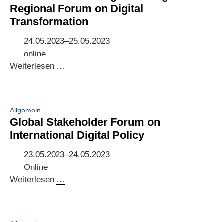
the
Regional Forum on Digital
Brazilian
Transformation
IGF
24.05.2023–25.05.2023
online
German-
Weiterlesen …
Mexican
Digital
Dialogue
Allgemein
at
Global Stakeholder Forum on
the
International Digital Policy
Regional
Forum
23.05.2023–24.05.2023
on
Online
Digital
Global
Weiterlesen …
Transformation
Stakeholder
Forum
on