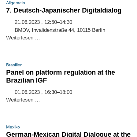
Allgemein
in
7. Deutsch-Japanischer Digitaldialog
Brazil
21.06.2023 , 12:50–14:30
BMDV, Invalidenstraße 44, 10115 Berlin
7.
Weiterlesen …
Deutsch-
Japanischer
Digitaldialog
Brasilien
Panel on platform regulation at the
Brazilian IGF
01.06.2023 , 16:30–18:00
Panel
Weiterlesen …
on
platform
regulation
Mexiko
at
German-Mexican Digital Dialogue at the