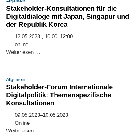
Allgemein
International
Stakeholder-Konsultationen für die
Digital
Digitaldialoge mit Japan, Singapur und
Policy
der Republik Korea
12.05.2023 , 10:00–12:00
online
Stakeholder-
Weiterlesen …
Konsultationen
für
die
Allgemein
Digitaldialoge
Stakeholder-Forum Internationale
mit
Digitalpolitik: Themenspezifische
Japan,
Konsultationen
Singapur
und
09.05.2023–10.05.2023
der
Online
Republik
Stakeholder-
Weiterlesen …
Korea