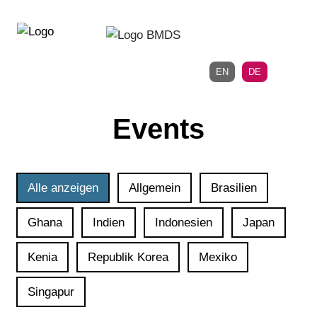
Direkt
Direkt
zur
zum
Hauptnavigation
Inhalt
EN
DE
Events
Alle anzeigen
Allgemein
Brasilien
Ghana
Indien
Indonesien
Japan
Kenia
Republik Korea
Mexiko
Singapur