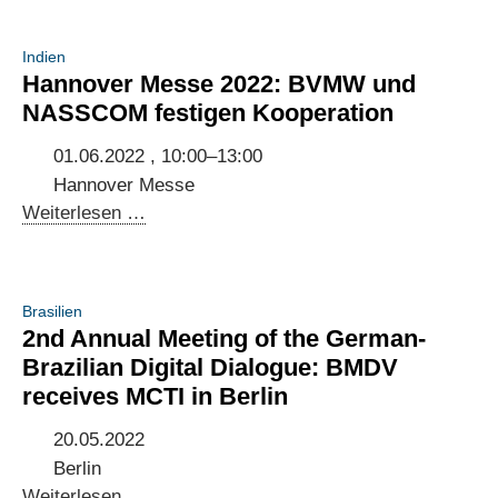
Indien
Hannover Messe 2022: BVMW und
NASSCOM festigen Kooperation
01.06.2022 , 10:00–13:00
Hannover Messe
Hannover
Weiterlesen …
Messe
2022:
BVMW
Brasilien
und
2nd Annual Meeting of the German-
NASSCOM
Brazilian Digital Dialogue: BMDV
festigen
receives MCTI in Berlin
Kooperation
20.05.2022
Berlin
2nd
Weiterlesen …