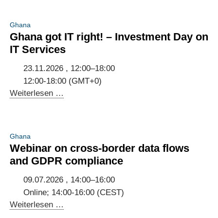
Ghana
Ghana got IT right! – Investment Day on
IT Services
23.11.2026 , 12:00–18:00
12:00-18:00 (GMT+0)
Ghana
Weiterlesen …
got
IT
right!
Ghana
–
Webinar on cross-border data flows
Investment
and GDPR compliance
Day
on
09.07.2026 , 14:00–16:00
IT
Online; 14:00-16:00 (CEST)
Services
Webinar
Weiterlesen …
on