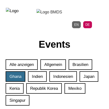
Direkt
Direkt
zur
zum
Hauptnavigation
Inhalt
EN
DE
Events
Alle anzeigen
Allgemein
Brasilien
Ghana
Indien
Indonesien
Japan
Kenia
Republik Korea
Mexiko
Singapur