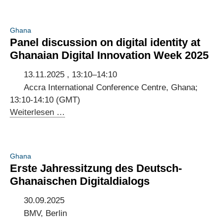
cross-
border
Ghana
data
Panel discussion on digital identity at
flows
Ghanaian Digital Innovation Week 2025
and
GDPR
13.11.2025 , 13:10–14:10
compliance
Accra International Conference Centre, Ghana;
13:10-14:10 (GMT)
Panel
Weiterlesen …
discussion
on
digital
Ghana
identity
Erste Jahressitzung des Deutsch-
at
Ghanaischen Digitaldialogs
Ghanaian
Digital
30.09.2025
Innovation
BMV, Berlin