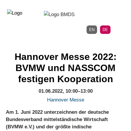
Direkt
Direkt
zur
zum
Hauptnavigation
Inhalt
EN
DE
Hannover Messe 2022:
BVMW und NASSCOM
festigen Kooperation
01.06.2022, 10:00–13:00
Hannover Messe
Am 1. Juni 2022 unterzeichnen der deutsche
Bundesverband mittelständische Wirtschaft
(BVMW e.V.) und der größte indische