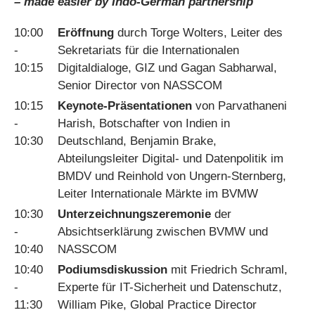
– made easier by Indo-German partnership
10:00
Eröffnung
durch Torge Wolters, Leiter des
-
Sekretariats für die Internationalen
10:15
Digitaldialoge, GIZ und Gagan Sabharwal,
Senior Director von NASSCOM
10:15
Keynote-Präsentationen
von Parvathaneni
-
Harish, Botschafter von Indien in
10:30
Deutschland, Benjamin Brake,
Abteilungsleiter Digital- und Datenpolitik im
BMDV und Reinhold von Ungern-Sternberg,
Leiter Internationale Märkte im BVMW
10:30
Unterzeichnungszeremonie
der
-
Absichtserklärung zwischen BVMW und
10:40
NASSCOM
10:40
Podiumsdiskussion
mit Friedrich Schraml,
-
Experte für IT-Sicherheit und Datenschutz,
11:30
William Pike, Global Practice Director