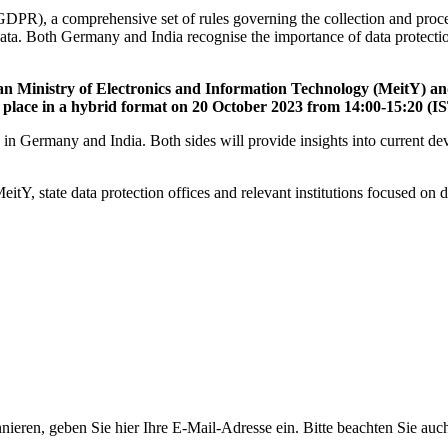
DPR), a comprehensive set of rules governing the collection and proces
data. Both Germany and India recognise the importance of data protect
ian Ministry of Electronics and Information Technology (MeitY) a
e place in a hybrid format on 20 October 2023 from 14:00-15:20 (I
s in Germany and India. Both sides will provide insights into current dev
tY, state data protection offices and relevant institutions focused on d
nieren, geben Sie hier Ihre E-Mail-Adresse ein. Bitte beachten Sie au