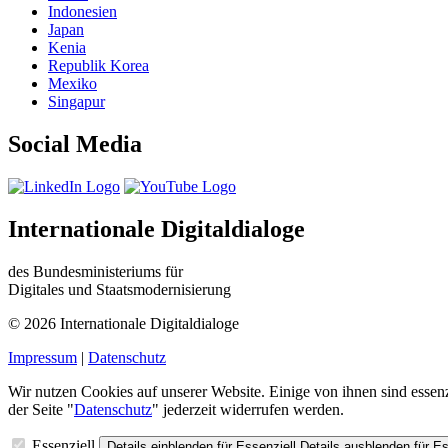
Indonesien
Japan
Kenia
Republik Korea
Mexiko
Singapur
Social Media
Internationale Digitaldialoge
des Bundesministeriums für
Digitales und Staatsmodernisierung
© 2026 Internationale Digitaldialoge
Impressum
|
Datenschutz
Wir nutzen Cookies auf unserer Website. Einige von ihnen sind essenz
der Seite "
Datenschutz
" jederzeit widerrufen werden.
Essenziell
Details einblenden
für Essenziell
Details ausblenden
für Es