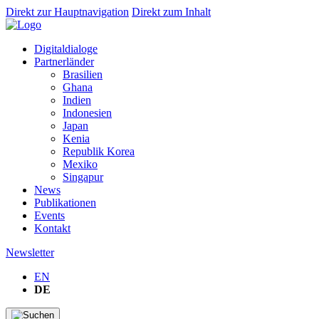
Direkt zur Hauptnavigation
Direkt zum Inhalt
Digitaldialoge
Partnerländer
Brasilien
Ghana
Indien
Indonesien
Japan
Kenia
Republik Korea
Mexiko
Singapur
News
Publikationen
Events
Kontakt
Newsletter
EN
DE