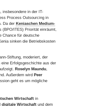
 insbesondere in der IT-
ness Process Outsourcing in
n. Da der
Keniaschen Medium-
(BPO/ITES) Priorität einräumt,
ige Chance für deutsche
 Kenia sinken die Betriebskosten
nn-Stiftung, moderiert, der
 eine Erfolgsgeschichte aus der
aufzeigt.
Roselyn Maundu
,
and. Außerdem wird
Peer
ussion geht es um mögliche
utschen Wirtschaft
in
digitale Wirtschaft
und dem