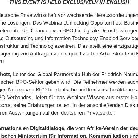
THIS EVENT IS HELD EXCLUSIVELY IN ENGLISH
 deutsche Privatwirtschaft vor wachsende Herausforderungen,
sche Lösungen. Das Webinar „Unlocking Opportunities: Busi
euchtet die Chancen von BPO für digitale Dienstleistunge
 Outsourcing und Information Technology Enabled Services 
rastruktur und Technologiezentren. Dies stellt eine einzigart
gerung von Aufträgen an die qualifizierten Arbeitskräfte in
 zu.
hott
, Leiter des Global Partnership Hub der Friedrich-Nauma
anischen BPO-Sektor geben wird. Die Teilnehmer werden auch
igen Nutzen von BPO für deutsche und kenianische Akteure 
PO-Verbandes, liefert für das Webinar Wissen aus erster H
orts, seine Erfahrungen teilen. In der anschließenden Disk
ren Auswirkungen auf den deutschen Privatsektor.
ernationalen Digitaldialoge
, die vom
Afrika-Verein der de
ischen Ministerium für Information, Kommunikation und 