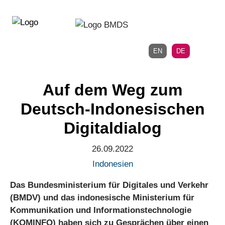
Direkt
Direkt
zur
zum
Hauptnavigation
Inhalt
EN
DE
Auf dem Weg zum
Deutsch-Indonesischen
Digitaldialog
26.09.2022
Indonesien
Das Bundesministerium für Digitales und Verkehr
(BMDV) und das indonesische Ministerium für
Kommunikation und Informationstechnologie
(KOMINFO) haben sich zu Gesprächen über einen