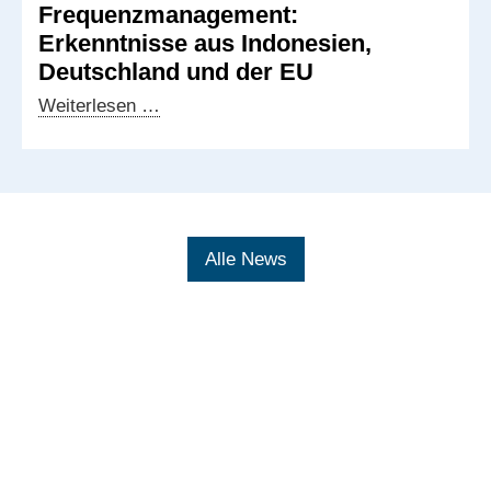
Frequenzmanagement:
Erkenntnisse aus Indonesien,
Deutschland und der EU
Grenzüberschreitendes
Weiterlesen …
Frequenzmanagement:
Erkenntnisse
aus
Indonesien,
Deutschland
Alle News
und
der
EU