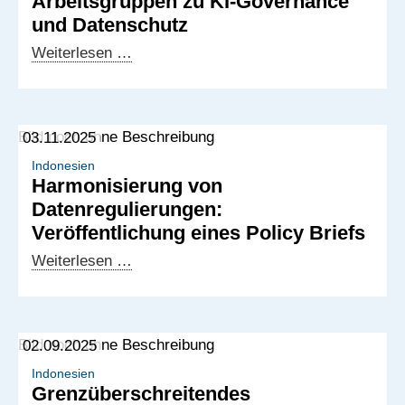
Arbeitsgruppen zu KI-Governance
und Datenschutz
Deutsch-
Weiterlesen …
Indonesischer
Digitaldialog:
Start
03.11.2025
der
Arbeitsgruppen
Indonesien
Harmonisierung von
zu
Datenregulierungen:
KI-
Veröffentlichung eines Policy Briefs
Governance
und
Harmonisierung
Weiterlesen …
Datenschutz
von
Datenregulierungen:
Veröffentlichung
02.09.2025
eines
Policy
Indonesien
Grenzüberschreitendes
Briefs