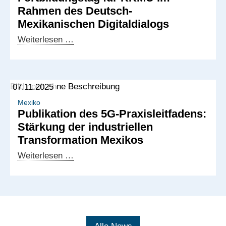
Rahmen des Deutsch-
mexikanischen
Mexikanischen Digitaldialogs
Zusammenarbeit
für
Fortbildungstag
Weiterlesen …
KMU
für
KKMU
im
07.11.2025
Rahmen
des
Mexiko
Publikation des 5G-Praxisleitfadens:
Deutsch-
Stärkung der industriellen
Mexikanischen
Transformation Mexikos
Digitaldialogs
Publikation
Weiterlesen …
des
5G-
Praxisleitfadens:
Stärkung
der