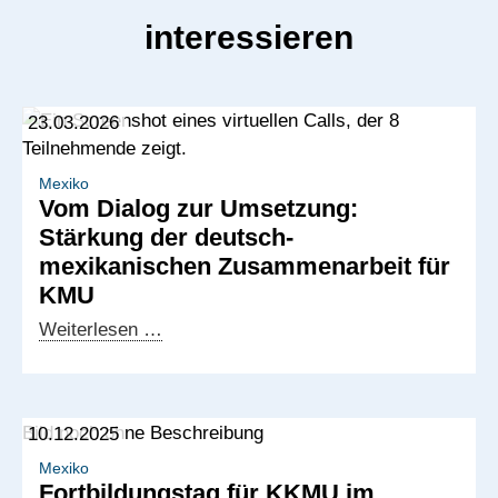
interessieren
23.03.2026
Mexiko
Vom Dialog zur Umsetzung:
Stärkung der deutsch-
mexikanischen Zusammenarbeit für
KMU
Vom
Weiterlesen …
Dialog
zur
Umsetzung:
10.12.2025
Stärkung
der
Mexiko
Fortbildungstag für KKMU im
deutsch-