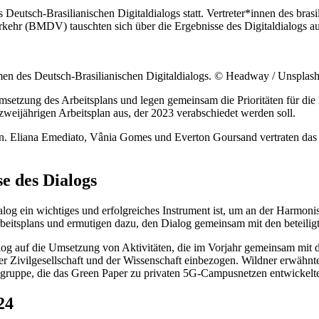
 Deutsch-Brasilianischen Digitaldialogs statt. Vertreter*innen des bra
kehr (BMDV) tauschten sich über die Ergebnisse des Digitaldialogs a
men des Deutsch-Brasilianischen Digitaldialogs. © Headway / Unsplas
Umsetzung des Arbeitsplans und legen gemeinsam die Prioritäten für 
ijährigen Arbeitsplan aus, der 2023 verabschiedet werden soll.
 Eliana Emediato, Vânia Gomes und Everton Goursand vertraten das MC
e des Dialogs
g ein wichtiges und erfolgreiches Instrument ist, um an der Harmonis
rbeitsplans und ermutigen dazu, den Dialog gemeinsam mit den beteilig
ialog auf die Umsetzung von Aktivitäten, die im Vorjahr gemeinsam mi
r Zivilgesellschaft und der Wissenschaft einbezogen. Wildner erwähnte 
sgruppe, die das Green Paper zu privaten 5G-Campusnetzen entwickelt
24