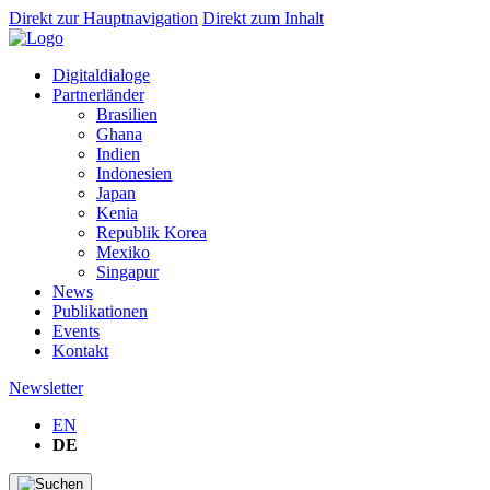
Direkt zur Hauptnavigation
Direkt zum Inhalt
Digitaldialoge
Partnerländer
Brasilien
Ghana
Indien
Indonesien
Japan
Kenia
Republik Korea
Mexiko
Singapur
News
Publikationen
Events
Kontakt
Newsletter
EN
DE