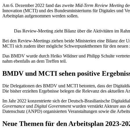
Am 6. Dezember 2022 fand das zweite
Mid-Term Review Meeting
des
Innovation (MCTI) und des Bundesministeriums für Digitales und Ver
Arbeitsplan aufgenommen werden sollen.
Das Review-Meeting zieht Bilanz über die Aktivitäten im Rah
Bei den Review-Meetings ziehen beide Ministerien eine Bilanz der 
MCTI sich zudem über mögliche Schwerpunktthemen für den neuen zwe
Das BMDV wurde durch Heiko Wildner und Philipp Schulte vertreten.
nahm ebenfalls an dem Treffen teil.
BMDV und MCTI sehen positive Ergebniss
Die Delegationen des BMDV und MCTI betonten, dass der Digitaldialo
Die bisher erzielten Ergebnisse belegen die Relevanz des aktuellen A
Im Jahr 2022 konzentrierte sich der Deutsch-Brasilianische Digitald
Governance
und
Digital Government
wurden verstärkt Akteure aus de
Datenschutz (ANPD) organisierten Veranstaltungen sowie die Arbeit
Neue Themen für den Arbeitsplan 2023-20